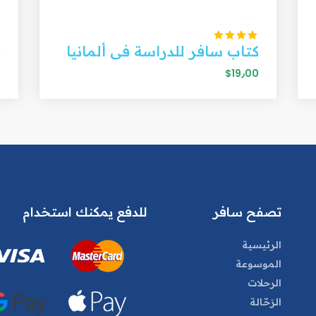
كتاب سافر للدراسة فى ألمانيا
ك
0
$19٫00
تصفح سافر
للدفع يمكنك استخدام
الرئيسية
الموسوعة
الرحلات
الرَحّالة