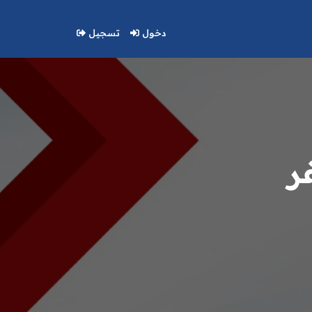
دخول
تسجيل
ر