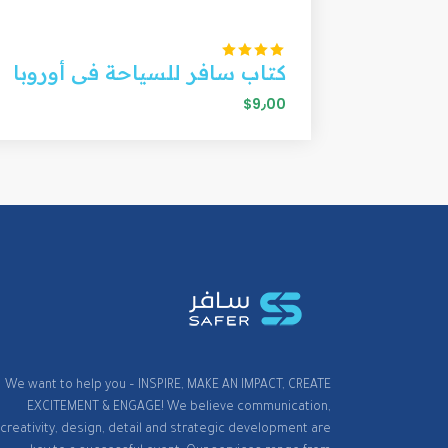
كتاب سافر للسياحة فى أوروبا
$9٫00
We want to help you – INSPIRE, MAKE AN IMPACT, CREATE
EXCITEMENT & ENGAGE! We believe communication,
creativity, design, detail and strategic development are