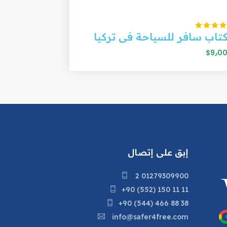
تاب سافر للسياحة فى تركيا
$9٫0
إبق على إتصال
2 01279309900
+90 (552) 150 11 11
+90 (544) 466 88 38
info@safer4free.com