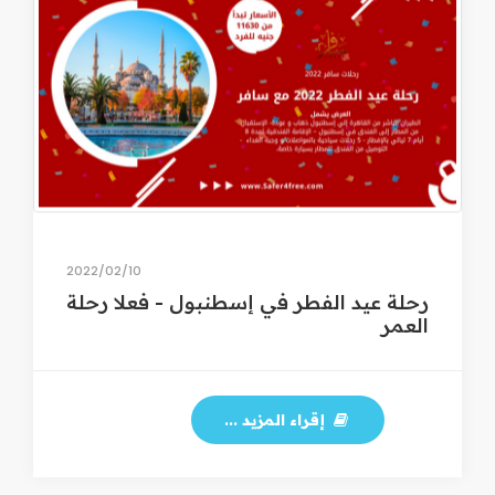
10‏/02‏/2022
رحلة عيد الفطر في إسطنبول - فعلا رحلة
العمر
إقراء المزيد ...