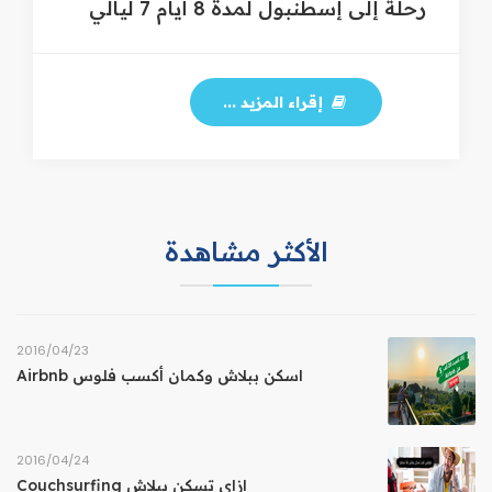
رحلة إلى إسطنبول لمدة 8 أيام 7 ليالي
إقراء المزيد ...
الأكثر مشاهدة
23‏/04‏/2016
اسكن ببلاش وكمان أكسب فلوس Airbnb
24‏/04‏/2016
إزاي تسكن ببلاش Couchsurfing