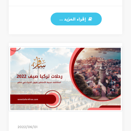
إقراء المزيد ...
01‏/06‏/2022