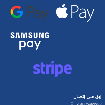
إبق على إتصال
2 01279309900