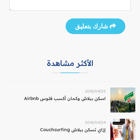
شارك بتعليق
الأكثر مشاهدة
23‏/04‏/2016
اسكن ببلاش وكمان أكسب فلوس Airbnb
24‏/04‏/2016
إزاي تسكن ببلاش Couchsurfing