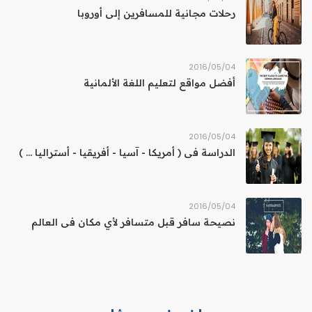
رحلات مجانية للمسافرين إلى أوروبا
04‏/05‏/2016
أفضل مواقع لتعليم اللغة الألمانية
04‏/05‏/2016
الدراسة فى ( أمريكا - آسيا - أفريقيا - أستراليا ... )
04‏/05‏/2016
نصيحة سافر قبل متسافر لأي مكان فى العالم