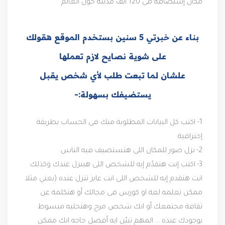
مكان إستضافة فى 120 ألف مدينة حول العالم
بناء عن خبرتي 5 سنين بستخدم الموقع هقولك
على شوية نصايح لازم تعملها
علشان لما تبعت طلب لأي شخص يقبل
يستضيفك بسهولة:-
1-
اكتب كل البيانات المطلوبة منك فى الحساب بطريقة
إحترافية.
2-
نزل صور للمكان اللى هتستضيف فيه الناس.
3-
اكتب إنت هتقدّم إيه للشخص اللى هينزل عندك وكذلك
انت هتقدم إيه للشخص اللى انت عايز تنزل عنده (يعني مثلا
ممكن تعلمه لغة او كورس فى مجالك أو هتكلمة عن
ثقافة مجتمعك أو انك شخص مرح وهتخليه مبسوط
بوجودك عنده ... المهم تبيّن ايه أفضل حاجه انك ممكن