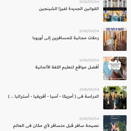
04‏/05‏/2016
القوانين الجديدة لفيزا الشينجين
04‏/05‏/2016
رحلات مجانية للمسافرين إلى أوروبا
04‏/05‏/2016
أفضل مواقع لتعليم اللغة الألمانية
04‏/05‏/2016
الدراسة فى ( أمريكا - آسيا - أفريقيا - أستراليا ... )
04‏/05‏/2016
نصيحة سافر قبل متسافر لأي مكان فى العالم