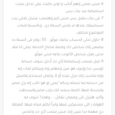
6-
مش معني إنهم أجانب و اوبن مايندد يبقي تدخل تبعت
استضافة عند بنات بس .
7-
فى بنات بتقبل بس مش كتير وهتتعب عشان تلاقي بنت
تستضيفك عندها فـ بلاش السكة دي ، وبالنسبة للبنات
الموضوع مختلف.
8-
حاول تخلي الحساب بتاعك موثّق .. 50 دولار فى السنة ده
بيضمن إنك شخص جاد وفعلا محتاج الخدمة، يعني انا مثلا
مش بقبل شخص الأكونت بتاعه مش موثّق.
9-
قبل متبعت إستضافة لأي حد أدخل شوف حسابة
كويس جدا وإعرف هو مين ومهتم بإيه وبيتكلم لغات إيه
وإنه مناسب إنك تنزل عنده أو لأ، وكمان استخدم تفاصيل
من حسابه لما تبعتله رساله "يعني لو هو كاتب إنه نزل مصر
وانبسط فيها، اكتبله سعيد انك نزلت مصر وانبسطت
وأكيد هتنزل تانى وممكن نتقابل .... وهكذا" شوف ايه
الهوايات اللى مشتركين فيها وابدأ اتكلم معاه فيها. النقطة
دي مهمة جدا بتبين إنك مش بتبعت لأي حد وخلاص