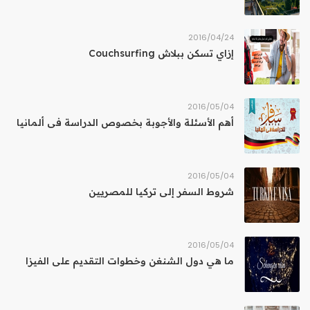
24‏/04‏/2016
إزاي تسكن ببلاش Couchsurfing
04‏/05‏/2016
أهم الأسئلة والأجوبة بخصوص الدراسة فى ألمانيا
04‏/05‏/2016
شروط السفر إلى تركيا للمصريين
04‏/05‏/2016
ما هي دول الشنغن وخطوات التقديم على الفيزا