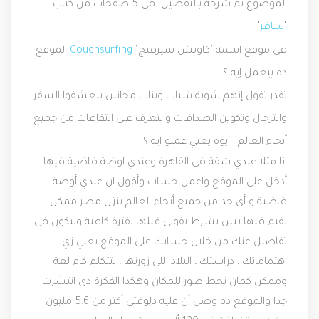
الموضوع تم شرحه بالتفصيل
فى 5 صفحات من
كتاب
"
سافر
"
فى موقع اسمه "كاوتش سيرفنج"
Couchsurfıng
الموقع
ده بيعمل إيه ؟
تقدر تقول إنهم شوية شباب وبنات مجانين بيعشقوا السفر
والترحال وتكوين الصداقات والتعرف على الثقافات من جميع
أنحاء العالم ! ايوة يعني عملو ايه ؟
انا مثلا عندي شقة فى القاهرة وعندي اوضة فاضية فيها
أدخل على الموقع واعمل حساب وأقول ان عندي أوضة
فاضية و أى حد من جميع أنحاء العالم ينزل مصر ممكن
يقيم فيها بس بشرط يقولى قبلها بفترة كافية وبيكون فى
تفاصيل عنك من خلال حسابك على الموقع يعني زي
اهتماماتك ، دراستك ، البلاد اللى زورتها ، بتتكلم كام لغة
وممكن كمان تحط صور للمكان وهكذا الفكرة دي انتشرت
جدا والموقع ده وصل أن عليه دلوقتي أكتر من 5.6 مليون