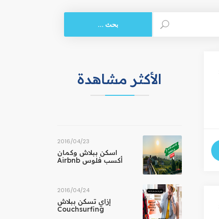
الأكثر مشاهدة
23‏/04‏/2016
اسكن ببلاش وكمان
أكسب فلوس Airbnb
24‏/04‏/2016
إزاي تسكن ببلاش
Couchsurfing