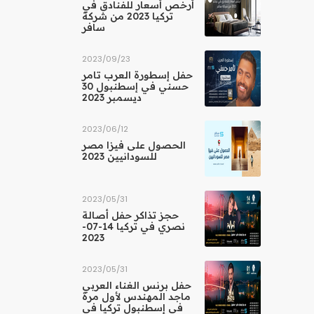
أرخص أسعار للفنادق في
تركيا 2023 من شركة
سافر
23‏/09‏/2023
حفل إسطورة العرب تامر
حسني في إسطنبول 30
ديسمبر 2023
12‏/06‏/2023
الحصول على فيزا مصر
للسودانيين 2023
31‏/05‏/2023
حجز تذاكر حفل أصالة
نصري في تركيا 14-07-
2023
31‏/05‏/2023
حفل برنس الغناء العربي
ماجد المهندس لأول مرة
في إسطنبول تركيا في