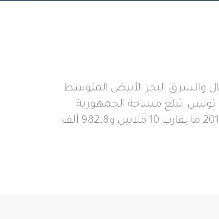
ال والشرق البحر الأبيض المتوسط
ب الجزائر (965 كم). عاصمتها مدينة تونس. تبلغ مساحة الجمهورية
التونسية 163,610 كم2. يبلغ سكان الجمهورية التونسية حسب آخر الإحصائيات سنة 2014 ما يقارب 10 ملايين و982,8 ألف