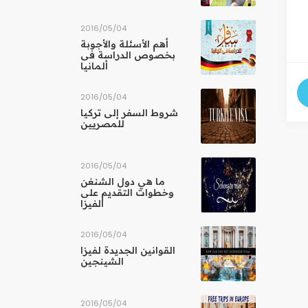
04‏/05‏/2016
أهم الأسئلة والأجوبة
بخصوص الدراسة فى
ألمانيا
04‏/05‏/2016
شروط السفر إلى تركيا
للمصريين
04‏/05‏/2016
ما هي دول الشنغن
وخطوات التقديم على
الفيزا
04‏/05‏/2016
القوانين الجديدة لفيزا
الشينجين
04‏/05‏/2016