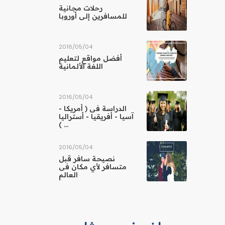
رحلات مجانية
للمسافرين إلى أوروبا
04‏/05‏/2016
أفضل مواقع لتعليم
اللغة الألمانية
04‏/05‏/2016
الدراسة فى ( أمريكا -
آسيا - أفريقيا - أستراليا
... )
04‏/05‏/2016
نصيحة سافر قبل
متسافر لأي مكان فى
العالم