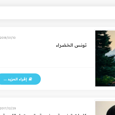
10‏/01‏/2018
تونس الخضراء
إقراء المزيد ...
29‏/12‏/2017