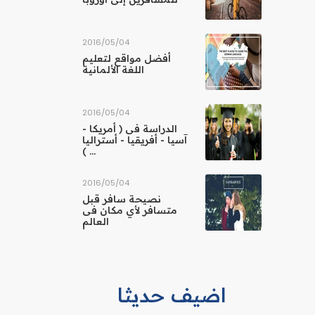
04‏/05‏/2016
أفضل مواقع لتعليم
اللغة الألمانية
04‏/05‏/2016
الدراسة فى ( أمريكا -
آسيا - أفريقيا - أستراليا
... )
04‏/05‏/2016
نصيحة سافر قبل
متسافر لأي مكان فى
العالم
اضيف حديثا