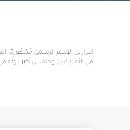
البَرَازِيل الاِسم الرسمِيّ جُمْهُورِيَّة 
في الأمريكتين وخامس أكبر دولة في 