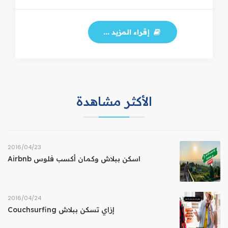
إقراء المزيد ...
الأكثر مشاهدة
23‏/04‏/2016
اسكن ببلاش وكمان أكسب فلوس Airbnb
24‏/04‏/2016
إزاي تسكن ببلاش Couchsurfing