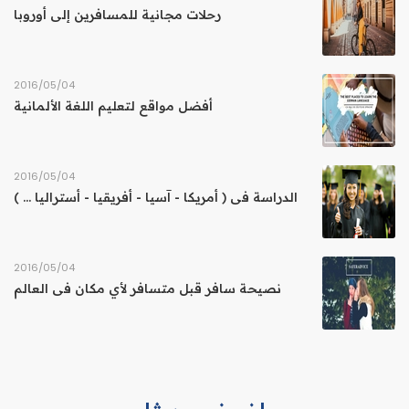
رحلات مجانية للمسافرين إلى أوروبا
04‏/05‏/2016
أفضل مواقع لتعليم اللغة الألمانية
04‏/05‏/2016
الدراسة فى ( أمريكا - آسيا - أفريقيا - أستراليا ... )
04‏/05‏/2016
نصيحة سافر قبل متسافر لأي مكان فى العالم