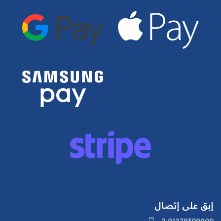
إبق على إتصال
2 01279309900