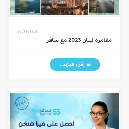
05‏/03‏/2023
مغامرة لبنان 2023 مع سافر
إقراء المزيد ...