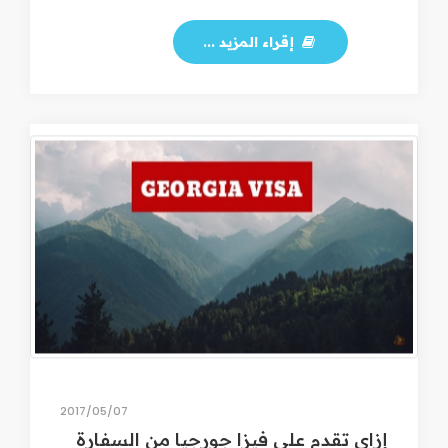
إقراء المزيد ...
07‏/05‏/2017
إزاي تقدم على فيزا جورجيا من السفارة