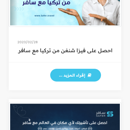
28‏/02‏/2023
احصل على فيزا شنغن من تركيا مع سافر
إقراء المزيد ...