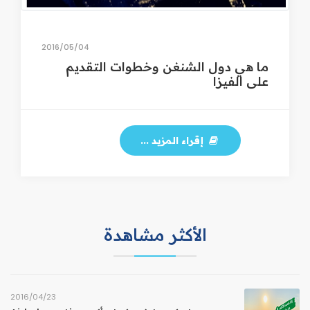
04‏/05‏/2016
ما هي دول الشنغن وخطوات التقديم
على الفيزا
إقراء المزيد ...
الأكثر مشاهدة
23‏/04‏/2016