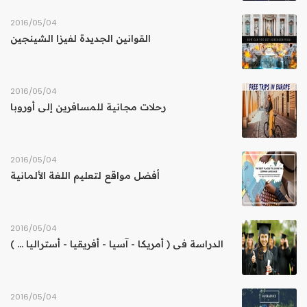
04‏/05‏/2016
القوانين الجديدة لفيزا الشينجين
04‏/05‏/2016
رحلات مجانية للمسافرين إلى أوروبا
04‏/05‏/2016
أفضل مواقع لتعليم اللغة الألمانية
04‏/05‏/2016
الدراسة فى ( أمريكا - آسيا - أفريقيا - أستراليا ... )
04‏/05‏/2016