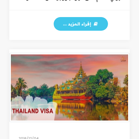
إقراء المزيد ...
04‏/12‏/2016