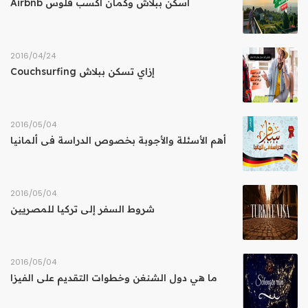
اسكن ببلاش وكمان أكسب فلوس Airbnb
24‏/04‏/2016
إزاي تسكن ببلاش Couchsurfing
04‏/05‏/2016
أهم الأسئلة والأجوبة بخصوص الدراسة فى ألمانيا
04‏/05‏/2016
شروط السفر إلى تركيا للمصريين
04‏/05‏/2016
ما هي دول الشنغن وخطوات التقديم على الفيزا