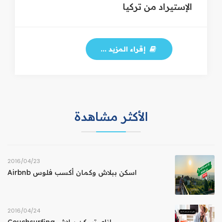
الإستيراد من تركيا
إقراء المزيد ...
الأكثر مشاهدة
23‏/04‏/2016
اسكن ببلاش وكمان أكسب فلوس Airbnb
24‏/04‏/2016