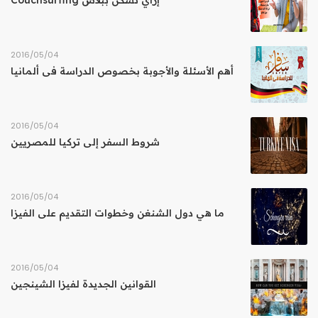
إزاي تسكن ببلاش Couchsurfing
04‏/05‏/2016
أهم الأسئلة والأجوبة بخصوص الدراسة فى ألمانيا
04‏/05‏/2016
شروط السفر إلى تركيا للمصريين
04‏/05‏/2016
ما هي دول الشنغن وخطوات التقديم على الفيزا
04‏/05‏/2016
القوانين الجديدة لفيزا الشينجين