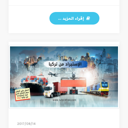
إقراء المزيد ...
14‏/08‏/2017