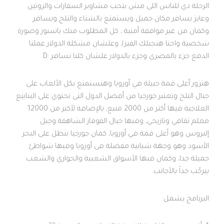
الرحلة دي للناس اللى مش بتحب مشاوير السفارات والروتين
وعايز يسافر مكان جميل ويستمتع بالشتاء والتلج ويسافر
وكمان من غير موافقة أمنية ، كل المطلوب منك باسبور وصورة
شخصية واحنا هنجبلك الفيزا، وعلشان مشكلة الدولار عملنا
الدفع جزء بالمصري وجزء بالدولار علشان كلنا نسافر :D
هتزور أعلى قمة جبيلة في أوروبا وهنستمتع بكل الألعاب على
جبال التلج وتعتبر جورجيا من أفضل الدول التى تحتوي على الينابيع
العلاجية فيها أكتر من 2000 منبع، بالإضافة لأكتر من 12000
معلم ثقافي وتاريخي، وفيها جبال القوقاز الشاهقة وجبل
إلبروس وهو أعلى قمة في أوروبا، كمان جورجيا بتطل على البحر
الأسود وهو وجهة شبابية مفضلة فى أوروبا وفيها شواطئ
جميلة جدا، وكمان فيها الأسواق الشعبية والحواري والشعب
بيرحّب جداً بالأجانب.
البرنامج يشمل: