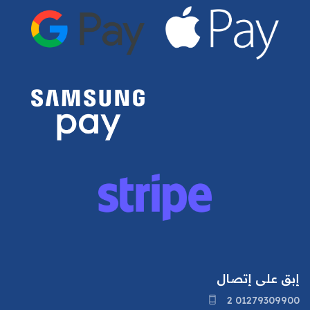
إبق على إتصال
2 01279309900