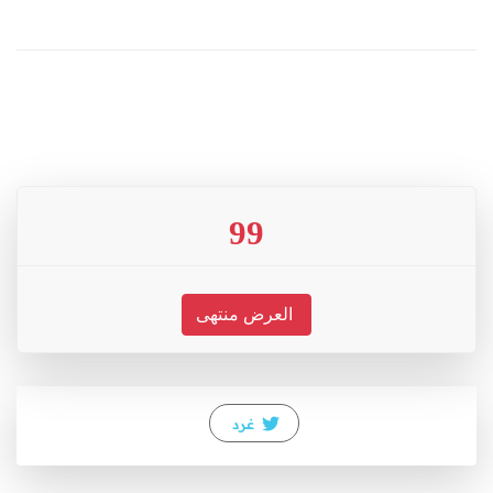
99
العرض منتهى
غرد