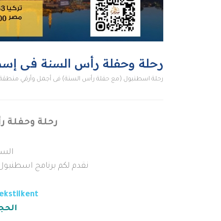
رحلة وحفلة رأس السنة فى إسط
رحلة اسطنبول (مع حفلة رأس السنة) فى أجمل وأرقي منطقة ف
رحلة وحفلة 
السل
نقدم لكم برنامج اسطنبول 5 ايام 4 ليالي بفندق 5 نجوم مع حفلة رأس ال
ekstilkent
الحج