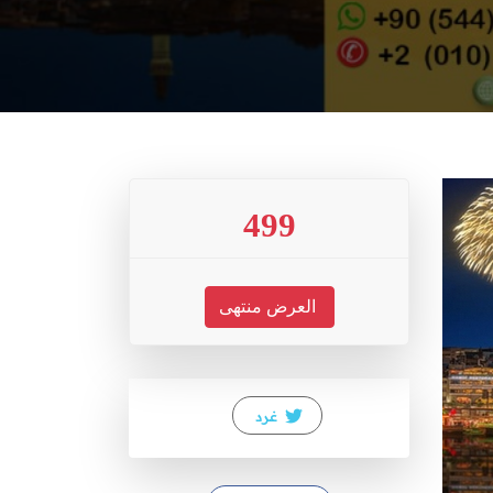
499
العرض منتهى
غرد