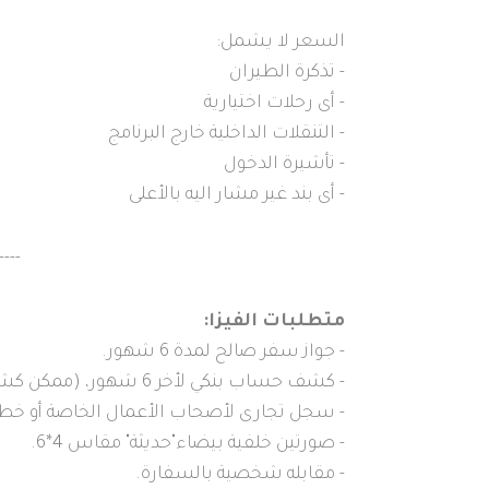
السعر لا يشمل:
- تذكرة الطيران
- أى رحلات اختيارية
- التنقلات الداخلية خارج البرنامج
- تأشيرة الدخول
- أى بند غير مشار اليه بالأعلى
----
متطلبات الفيزا:
- جواز سفر صالح لمدة 6 شهور.
- كشف حساب بنكي لأخر 6 شهور، (ممكن كشف حساب الأب أو الأم )
- سجل تجارى لأصحاب الأعمال الخاصة أو خطاب
- صورتين خلفية بيضاء"حديثة" مقاس 4*6.
- مقابله شخصية بالسفارة.