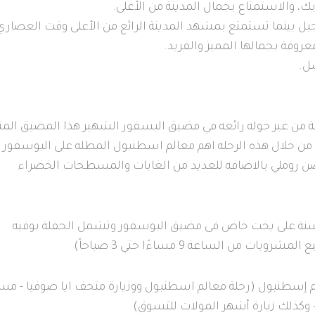
ك، والاستمتاع بجمال المدينة من الأعلى.
جبل بينما تستمتع بمشهد المدينة الرائع من الأعلى وقت العصاري
لمعروفة بجمالها المميز والفريد.
سل.
لة من غير جوله رائعه في مضيق البسفور الشهير هذا المضيق الم
 خلال هذه الرحله اهم معالم اسطنبول المطله على البوسفور
 روملي بالاضافه للعديد من الغابات والمسطحات الخضراء
نة على يخت خاص فى مضيق البوسفور وتشمل الحفلة بوفيه
ن الساعة 9 مساءًا حتي 3 صباحاً)
 إسطنبول (رحلة معالم اسطنبول ووزيارة متحف ايا صوفيا - م
وكذلك زيارة أشهر المولات للتسوق)