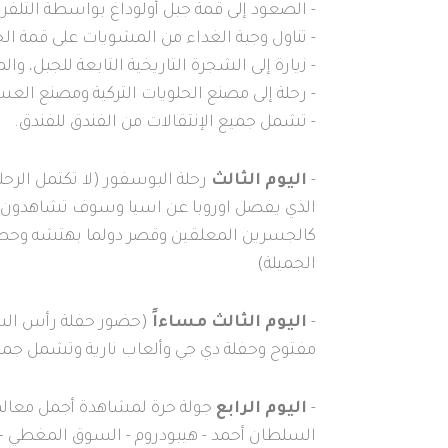
- الصعود إلى قمة جبل أولوداغ بواسطة التلفري
- تناول وجبة الغداء من المشويات على قمة ال
- زيارة إلى الشجرة التاريخية التابعة للجبل، وا
- رحلة إلى مصنع الحلويات التركية ومصنع الع
- تشمل جميع الإنتقالات من الفندق للفندق.
-
اليوم الثالث
رحلة البوسفور (لا تكتمل الرح
الذي يفصل اوروبا عن اسيا وسوف تشاهدون من
كالجسرين المعلقين وقصر دولما بهتشه وحصن
الجميلة)
-
اليوم الثالث مساءاً
(حضور حفلة رأس الس
مفتوح وحفلة دي جي وألعاب نارية وتشمل جميع المشروبات م
-
اليوم الرابع
جولة حرة لمشاهدة أجمل معالم
السلطان أحمد - هيبودروم - السوق المغطي – 