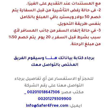
مع المستندات عند التقديم على الفيزا.
2- فى حالة رفض التأشيرة من قبل السفارة يتم
خصم 50 دولار ويسترد باقي المبلغ بالكامل
بنفس طريقة التحويل.
3- في حالة إلغاء السفر من جانب المسافر لأي
سبب بشرط قبل السفر بـ 20 يوم يتم خصم 50%
من مبلغ الرحلة.
برجاء كتابة بياناتك
هـــنـــــا
وسيقوم الفريق
المختص بالتواصل معك
للحجز أو الاستفسار عن أي تفاصيل برجاء
التواصل معنا على رقم الشركة
مكتب مصر:
00201018647306 _
00201279309900
ايميل:
Info@Safer4Free.com