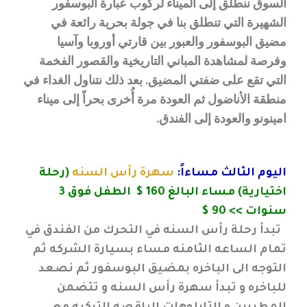
السوق ننطلق إلى الميناء لركوب عبارة البوسفور
الشهيرة التي تنطلق بنا في جولة بحرية رائعة في
مضيق البوسفور والعبور بين قارتي أوروبا وآسيا
وفرصة لمشاهدة المباني التاريخية والقصور الفخمة
التي تقع على ضفتي المضيق. بعد ذلك نتناول الغداء في
منطقة الأناضول ثم العودة مرة أُخرى بحراً إلى ميناء
امينونو والعودة إلى الفندق.
اليوم الثالث مساءاً:
سهرة رأس السنه
(رحلة
اختيارية) مساء البالغ 160 $ الطفل فوق 3
سنوات >> 90 $
تبدأ رحلة رأس السنه في التحرك من الفندق في
تمام الساعه الثامنه مساء بسيارة الشركه ثم
التوجه الى الباخره بمضيق البوسفور ثم نصعد
للباخره و تبدأ سهرة رأس السنه و تتضمن