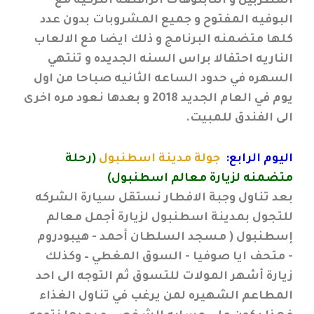
المطربين و التابلوهات الراقصه التركيه مع
البوفيه المفتوح و جميع المشروبات بدون عدد
كلها متضمنه البرنامج و ذلك ايضا مع الالعاب
الناريه احتفالا براس السنه الجديده و تنتهي
السهره في حدود الساعه الثانيه صباحا من اول
يوم في العام الجديد 2018 و بعدها نعود مره اخرى
الى الفندق للمبيت.
اليوم الرابع:
جولة مدينة اسطنبول
(رحلة
متضمنه لزيارة معالم اسطنبول)
بعد تناول وجبة الافطار نستقل سيارة الشركه
للتجول بمدينة اسطنبول لزيارة أجمل معالم
إسطنبول ( مسجد السلطان أحمد - هيبودروم
- متحف ايا صوفيا - السوق المغطي – وكذلك
زيارة أشهر المولات للتسوق ثم التوجه الى احد
المطاعم الشهيره لمن يرغب في تناول الغذاء