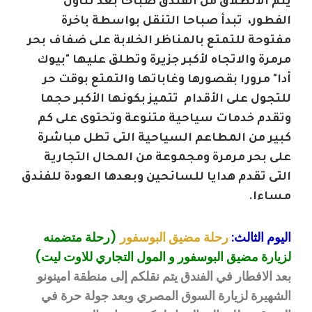
يتم الانطلاق من الفندق صباحاً بعد تناول
الفطور، تبدأ صباحا التنقل بواسطة باخرة
مفتوحة للتمتع بالمناظر الخلابة على ضفاف بحر
مرمرة والاتجاه لأكبر جزيرة وتطلق عليها "بيوك
أدا" مرورا بقصورها وغاباتها والتمتع بوقت حر
للتجول على الأقدام تتميز بكونها الأكبر حجما
وتقدم خدمات سياحية متنوعة وتحتوى على كم
كبير من المطاعم السياحية التى تطل مباشرة
على بحر مرمرة ومجموعة من المحال التجارية
التى تقدم هدايا للسائحين وبعدها العودة للفندق
مساءا.
اليوم الثالث:
رحلة مضيق البوسفور
(رحلة متضمنه
لزيارة مضيق البوسفور و المول التجاري للاوت ليت)
بعد الافطار في الفندق يتم نقلكم إلى منطقة امينونو
الشهيرة لزيارة السوق المصري وبعد جولة حرة في