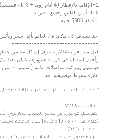
2- الإقامة بالإفطار (4 أيام روما + 3 ايام فينيسيا)
3- التأمين الطبي وجميع الضرائب
التكلفة 5900 جنيه.
-------------------------------
احنا بنسافر لأي مكان فى العالم بأقل سعر وبأكبر 
-------------------------------
قبل متسافر معانا لازم تعرف إن كل مغامرة هدفها
وأجمل المعالم فى كل بلد هنزورها، كمان إحنا مش ر
هوستيل وبنركب مواصلات عامة (أتوبيس – مترو - 
عايزه بشرط ميضايقش حد.
-------------------------------
*الحجز بعد 31 مايو سيكون هناك زيادة 500 جنيه على البرنامج.
-------------------------------
الإقامة فى Hostels
الهوستل هو عبارة عن فنادق للشباب تمتاز بروح الأس
تحتوي على 4 – 6 – 10 وحتي
– غرف مشتركة)
- الإقامة تكون على حسب اختيار الشخص ( شباب ف