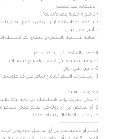
• ِشهادة قيد للطلبة .
• 2 صورة خلفية بيضاء"حديثة" .
• شهادة تحركات اتحاد اوروبى (من مجمع التحرير) للمس
• تأمين طبي دولي.
• مقابله شخصية بالسفارة والسفارة لها السلطة ا
-------------------------------
الخدمات المتاحة الآن بشركة سافر:
1- ترجمة معتمدة بكل اللغات ولجميع السفارات.
2- تأمين طبي دولي.
3- إستشارات السفر (برنامج سافر على قد فلوسك).
-------------------------------
معلومات تهمك:
1- تعالى الشركة وإحنا هنخلصلك كل حاجة ليها علاقة بالسفر والأوراق اللى هتقدمها للسفارة.
2- أي شخص من أي دولة فى العالم ممكن يسافر معانا،
على حسب الدولة التى تسافر منها)
-------------------------------
للحجز أو للإستفسار عن أي تفاصيل بخصوص الرحلة بر