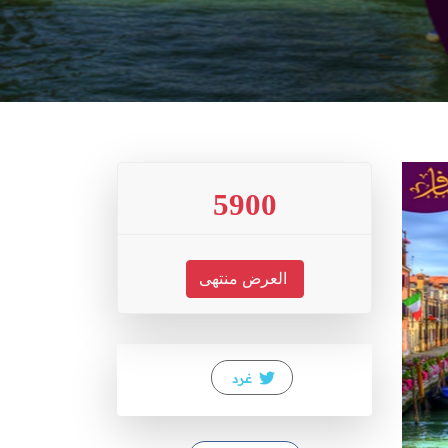
5900
العرض منتهى
غرد