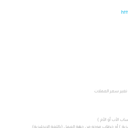
ht
 تغير سعر العملات
زية ) أو خطاب موجه من جهة العمل (باللغة الإنجليزية).