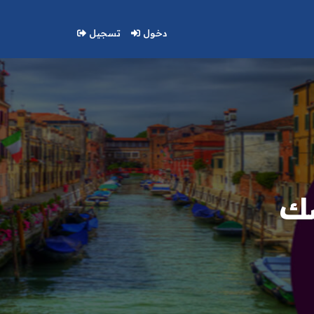
دخول
تسجيل
سك