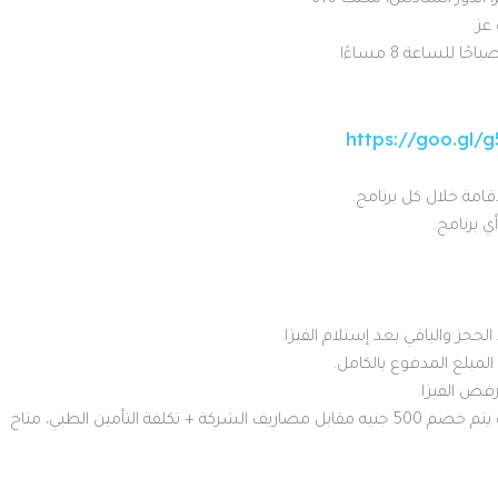
عز.
https://goo.gl/
امة خلال كل برنامج.
4- في حالة إلغاء السفر من جانب المسافر لأي سبب يتم خصم 500 جنيه مقابل مصاريف الشركة + تكلفة التأمين الطبي، متاح