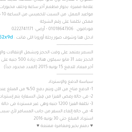
العنوان: 8 عمارات أول مايو، ميدان الساعة، مدينة نصر، الدور السادس، مكتب 610
علامة مميزة: بجوار مطعم أخر ساعة وخلف مخبوزات 
مواعيد العمل: من السبت للخميس من الساعة 10 صباحًا للساعة 8 مساءًا
ممكن تكلمنا على رقم الشركة
فودافون : 01018647306 - أرضي: 0222741171
g52x9d
ادخل هنا وشوف صور رحلة أوروبا اللى فاتت :
-------------------------------
السعر يعتمد على وقت الحجز ويشمل الإنتقالات والإق
الحجز بعد 31 مايو سيكون هناك زيادة 500 جنيه على أي برنامج.
آخر ميعاد للدفع 15 يونيه 2015 (العدد محدود جداً)
-------------------------------
سياسة الدفع والإسترداد
1- الدفع متاح من الآن ويتم دفع 50% من المبلغ عند الحجز والباقي بعد إستلام الفيزا.
2- فى حالة رفض الفيزا من قِبل السفارة يتم إسترداد المبلغ المدفوع بالكامل.
3- تكلفة الفيزا 1200 جنيه وهي غير مستردة فى حالة رفض الفيزا.
استرداد المبلغ حتي 30 يونيه 2016
♥ دمتم بخير ومغامرة ممتعة ♥