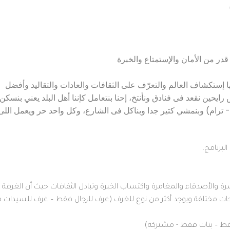
قدر من الأمان والإستمتاع والخبرة
 إستكشاف العالم والتعرّف على الثقافات والعادات والتقاليد وأفضل
ايحين نقعد فى فنادق ونأنتخ، إحنا بنتعامل كإننا أهل البلد يعني بنسكن
ترام) وبنمشي كتير جدا وبناكل فى الشارع، وكل واحد حر ويعمل اللى
رة والأصدقاء والمغامرة واكتساب الخبرة وتبادل الثقافات حيث أن الغرفة
 16 سرير وبأحجام ومساحات مختلفة ويوجد أكثر من نوع للغرف (غرف للرجال فقط – غرف للسيدا
قط – بنات فقط - مشتركة)