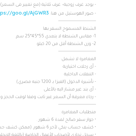
- يوجد غرف زوجية– غرف ثلاثية (مع تغيير فى السعر)
tps://goo.gl/AjGWR3
- صور الهوستيل من هنا:
-------------------------------
الشنط المسموح السفر بها
1- مقاس الشنطة لا يتعدي 55*45*25 سم.
2- وزن الشنطة أقل من 20 كيلو.
-------------------------------
المغامرة لا تشمل:
- أى رحلات اختيارية
- التنقلات الداخلية
- تأشيرة الدخول (الفيزا بـ 1200 جنيه مصري)
- أى بند غير مشار اليه بالأعلى
- رجاء معرفة أن السعر غير ثابت وفقا لوقت الحجز و
-------------------------------
متطلبات المغامرة:
• جواز سفر صالح لمدة 6 شهور .
• كشف حساب بنكي لأخر 6 شهور، (ممكن كشف حساب الأب أو الأم )
• سجل تجارى لأصحاب الأعمال الخاصة (باللغة الإنجلي