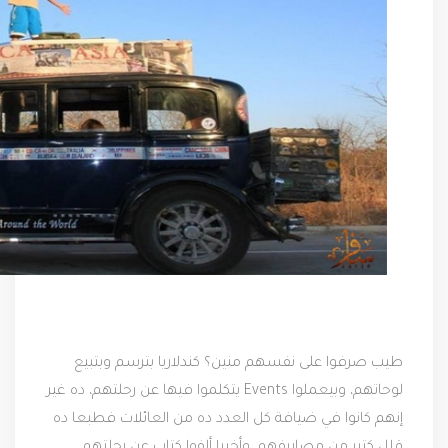
طيب صرفوا على نفسهم منين؟ كندلاريا بترسم وبتبيع
لوحاتهم، وبيعملوا Events يتكلموا فيها عن رحلتهم، ده غير
إنهم كانوا في ضيافة كل العدد ده من العائلات فطبعا ده