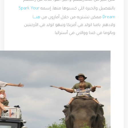
قلل كتير من مصاريفهم، وأخيرا ألفوا كتاب عن رحلتهم
بالتفصيل والخبرة اللي كسبوها منها، إسمه
Spark Your
Dream
ممكن تشتريه من خلال أمازون من
هنــــا
ولادهم: بامبا اتولد في أمريكا وتيهو اتولد في الأرجنتين
وبالوما في كندا ووالابي في أستراليا.