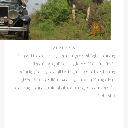
صورة العيلة
وبيدرسوا إزاي؟ أولادهم بيدرسوا عن بعد، بعد ما الحكومة
الأرجنتينية وافقتلهم على ده، وبتتابع مع الأب والأب
وبتبعتلهم المناهج. بس طبعا الولاد كبروا، فقرروا يوقفوا
الرحلة ويستقروا علشان أولادهم يبقالهم Roots ومكان
يرتبطوا بيه، ده غير طبعا عشان لو عايزين يدرسوا ويعيشوا
حياة عادية.