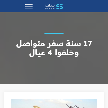
17 سنة سفر متواصل
وخلفوا 4 عيال