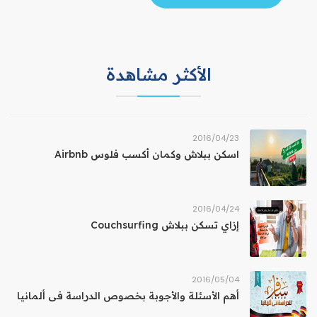
الأكثر مشاهدة
23‏/04‏/2016
اسكن ببلاش وكمان أكسب فلوس Airbnb
24‏/04‏/2016
إزاي تسكن ببلاش Couchsurfing
04‏/05‏/2016
أهم الأسئلة والأجوبة بخصوص الدراسة فى ألمانيا