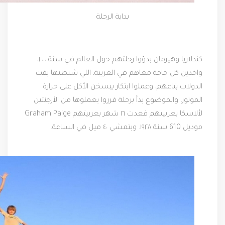
بداية الرحلة
كندلاريا وهيرمان بدؤوا رحلتهم حول العالم في سنة ٢٠٠٠،
واخدين كل حاجة معاهم في العربية، اللي شنطتها بقت
الدولاب بتاعهم، وعملوا ابتكار بيسخن الأكل على حرارة
الموتور، والموضوع بدأ برحلة قرروا يعملوها من الأرجنتين
لألاسكا بعربيتهم قعدت ١٦ شهر بعربيتهم Graham Paige
موديل 610 سنة ١٩٢٨. وبتمشي ٤٠ ميل في الساعة.