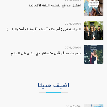
أفضل مواقع لتعليم اللغة الألمانية
04‏/05‏/2016
الدراسة فى ( أمريكا - آسيا - أفريقيا - أستراليا ... )
04‏/05‏/2016
نصيحة سافر قبل متسافر لأي مكان فى العالم
اضيف حديثا
18‏/01‏/2024