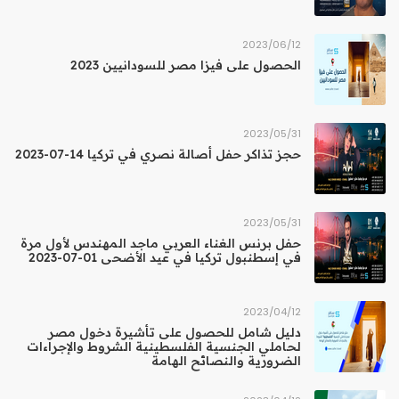
12‏/06‏/2023
الحصول على فيزا مصر للسودانيين 2023
31‏/05‏/2023
حجز تذاكر حفل أصالة نصري في تركيا 14-07-2023
31‏/05‏/2023
حفل برنس الغناء العربي ماجد المهندس لأول مرة
في إسطنبول تركيا في عيد الأضحى 01-07-2023
12‏/04‏/2023
دليل شامل للحصول على تأشيرة دخول مصر
لحاملي الجنسية الفلسطينية الشروط والإجراءات
الضرورية والنصائح الهامة