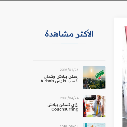
الأكثر مشاهدة
23‏/04‏/2016
اسكن ببلاش وكمان
أكسب فلوس Airbnb
24‏/04‏/2016
إزاي تسكن ببلاش
Couchsurfing
04‏/05‏/2016