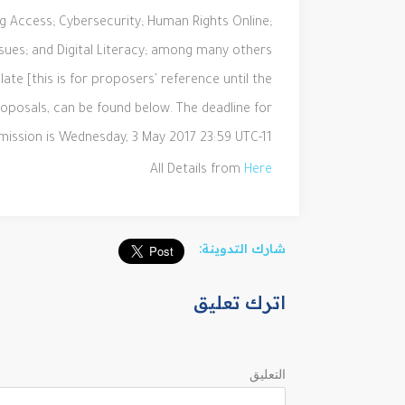
ing Access; Cybersecurity; Human Rights Online;
sues; and Digital Literacy; among many others.
late
[this is for proposers' reference until the
roposals, can be found below.
The deadline for
mission is Wednesday, 3 May 2017 23:59 UTC-11.
All Details from
Here
شارك التدوينة:
اترك تعليق
التعليق