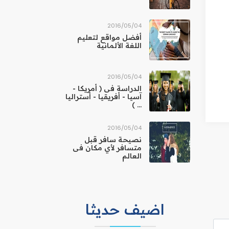
04‏/05‏/2016
أفضل مواقع لتعليم
اللغة الألمانية
04‏/05‏/2016
الدراسة فى ( أمريكا -
آسيا - أفريقيا - أستراليا
... )
04‏/05‏/2016
نصيحة سافر قبل
متسافر لأي مكان فى
العالم
اضيف حديثا