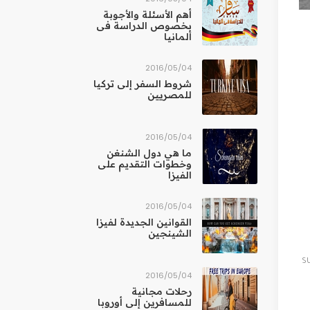
أهم الأسئلة والأجوبة
بخصوص الدراسة فى
ألمانيا
04‏/05‏/2016
شروط السفر إلى تركيا
للمصريين
04‏/05‏/2016
ما هي دول الشنغن
وخطوات التقديم على
الفيزا
04‏/05‏/2016
القوانين الجديدة لفيزا
الشينجين
s
04‏/05‏/2016
رحلات مجانية
للمسافرين إلى أوروبا