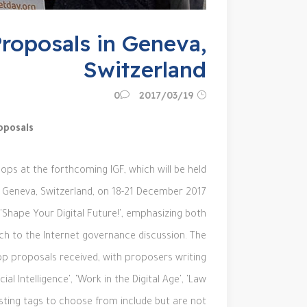
roposals in Geneva,
Switzerland
19‏/03‏/2017
0
oposals
ops at the forthcoming IGF, which will be held
n
Geneva, Switzerland, on 18-21 December 2017.
'Shape Your Digital Future!'
, emphasizing both
h to the Internet governance discussion. The
hop proposals received, with proposers
writing
al Intelligence', 'Work in the Digital Age', 'Law
sting tags
to choose from include but are not