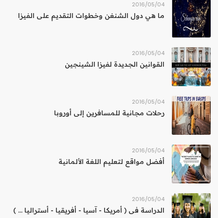
04‏/05‏/2016
ما هي دول الشنغن وخطوات التقديم على الفيزا
04‏/05‏/2016
القوانين الجديدة لفيزا الشينجين
04‏/05‏/2016
رحلات مجانية للمسافرين إلى أوروبا
04‏/05‏/2016
أفضل مواقع لتعليم اللغة الألمانية
04‏/05‏/2016
الدراسة فى ( أمريكا - آسيا - أفريقيا - أستراليا ... )