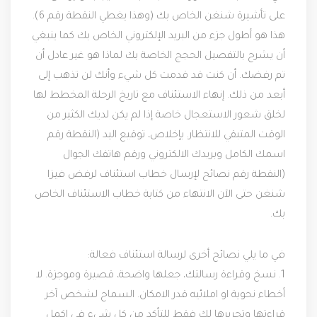
على تأشيرة شنغن الخاص بك (وهذا يغطي النقطة رقم 6).
هذا هو أطول جزء من البريد الإلكتروني الخاص بك كما ينبغي
أن يشرح بالتفصيل الحجج الخاصة بك لماذا هو غير عادل أن
تم رفضك. أن كنت قد قدمت كل شيء وأنك لن تذهب إلى
أبعد من ذلك.
إنهاء الاستئناف مع تاريخ الرحلة المخطط لها
لخلق شعور الاستعجال خاصة إذا لم يكن لديك الكثير من
الوقت المتبقي للانتظار.
بإخلاص،
توقيع
اليد (النقطة رقم
اسمك الكامل وبريدك الالكتروني ورقم هاتفك الجوال
(النقطة رقم نصائح لإرسال خطاب استئناف لرفض فيزا
شنغن حتى الآن الانتهاء من كتابة خطاب الاستئناف الخاص
بك.
في ما يلي نصائح أخرى لرسالة استئناف فعالة:
1. نسخ وقراءة رسالتك، جعلها واضحة، قصيرة وموجزة. لا
أخطاء نحوية او املائيه قدر الامكان. السماح لشخص آخر
قراءتها وتحريرها لك فقط للتأكد من كل شيء في اكمل