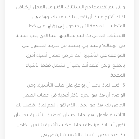
والتي يتم تقديمها مع الاسنئناف. الكثير من العمل الإضافي
لذلك أقترح عليك أن تفعل ذلك بنفسك.
وھذه ھي
المتطلبات المهمة التي یحتاجون إلی رؤیتھا علی خطاب
الاستئناف الخاص بك لتتم معالجتھا.
فما الذي يجب ضمانه
في الرسالة؟ وفيما يلي. يستند من تجربتنا الحصول على
الموافقة على التأشيرة. أنت حر في ضمان أشياء أخرى
بالطبع. ولكن أعتقد أنك يجب أن تشمل فقط الأشياء
المهمة.
6. اكتب لماذا يجب أن يوافق على طلب التأشيرة. ومن
الواضح أن هذا هو الجزء الأكثر أهمية في خطاب الطعن
الخاص بك. هذا هو المكان الذي تقول لهم لماذا رفضت لك
التأشيرة وأقول لهم لماذا يجب أن تعطيك التأشيرة. يجب أن
تكون أسبابك مرتبطة بلماذا رفضت تأشيرة شنغن الخاص
بك.هذه بعض الأسباب الشعبية للرفض هي: