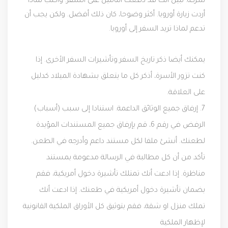
شركة. تبين أنك قد دفعت التأمين على السفر. واكتب لماذا
أردت زيارة أوروبا. أكثر وضوحا، كان ذلك أفضل. ولكن يجب أن
تدعم لماذا تريد السفر إلى أوروبا.
يمكنك أيضا ذكر تاريخ السفر وتأشيرات السفر الأخرى. إذا
كنت تزور الأسرة، أذكر كل ما يتعلق بشهادة الميلاد كدليل
على العلاقة.
7. إرفاق جميع الوثائق الداعمة. استنادا إلى سبب (أسباب)
الرفض في رقم 6، قم بإرفاق جميع المستندات المؤيدة
لطعنك. أنشئ ملفا لكل مستند داعم وأدرجه في الطعن.
تأكد من أن كل مطالبة في الرسالة مدعومة بمستند
مناظرة. إذا ادعت أنك تمتلك تأشيرة دخول أمريكية، فقم
بضمان تأشيرة دخول أمريكية في طعنك. إذا ادعت أنك
تملك منزل او شقة، فقم بتوثيق كل الأوراق الملكية القانونية
لإظهار الملكية