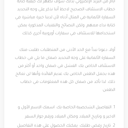
أيام من البريد الإلكتروني
بذلك سوف نظهر لك كيفية كتابة
خطاب الاستئناف الصحيح
لاحظ أننا نذكر على وجه التحديد
السفارة الألمانية في المثال أدناه لأن لدينا خبرة مباشرة في
كتابة نداء معهم. ولكن النصائح والتقنيات المذكورة يمكن
استخدامها للاستئناف في سفارات أوروبية أخرى كذلك
أولا، دعونا نبدأ مع الحد الأدنى من المتطلبات
طلبت منك
السفارة الألمانية على وجه التحديد ضمان ما يلي في خطاب
الاستئناف الخاص بك. الفشل في ضمان واحد أو أكثر من
هذه يجعل الطعن الخاص بك عديم الفائدة وأنها لن تعالج
ذلك. لذا تأكد من ضمان كل هذه المعلومات في خطاب
الطعن:
1. التفاصيل الشخصية الخاصة بك. اسمك الاسم الأول و
الاخير و وتاريخ الميلاد ومكان الميلاد ورقم جواز السفر
2. تاريخ رفض طلبك. يمكنك الحصول على هذه التفاصيل