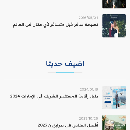
04‏/05‏/2016
نصيحة سافر قبل متسافر لأي مكان فى العالم
اضيف حديثا
18‏/01‏/2024
دليل إقامة المستثمر الشريك في الإمارات 2024
26‏/10‏/2023
أفضل الفنادق في طرابزون 2023