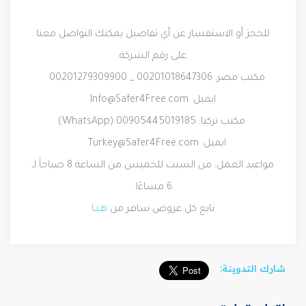
للحجز أو الاستفسار عن أي تفاصيل يمكنك التواصل معنا
على رقم الشركة
مكتب مصر: 00201018647306 _ 00201279309900
ايميل: Info@Safer4Free.com
مكتب تركيا: 00905445019185 (WhatsApp)
ايميل: Turkey@Safer4Free.com
مواعيد العمل: من السبت للخميس من الساعة 8 صباحاً لـ
6 مساءًا.
تابع كل عروض سافر من
هـنـا
شارك التدوينة: