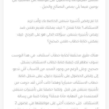
شنغن المرفوضة والحصول على موافقه علي التأشيرة في
يومين فيما يلي بعض النصائح والحيل :
اذا تم رفض تأشيرة شنغن الخاصة بك وأنت تريد
الاستئناف؟ ماذا تفعل ؟ كيف يمكنك تقديم طعن ضد
رفض تأشيرة شنغن. سؤالك التالي هو على الارجح: كيف
يمكنني كتابة خطاب طعن صحيح؟
هناك طرق مختلفة لكتابة خطاب استئناف. في هذا البوست
سوف نظهر لك كيفية كتابة خطاب الاستئناف بشكل
صحيح. وعلى الرغم من وجود العديد من الأسباب التي تدعو
إلى رفض الحصول على تأشيرة دخول، يبقى شكل كتابة
خطاب الاستئناف معياريا
وهكذا كانت أختي لقد حرمت من
تأشيرة شنغن من قبل. ولكننا حصلنا على تأشيرات شنغن
المعتمدة في النهاية. ماذا فعلنا؟ وماذا كتبنا في رسالة
الاستئناف. حتى حصلت أختي على موافقتها في غضون 2