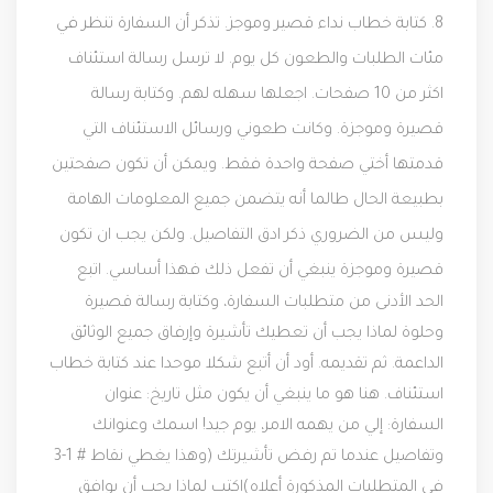
8. كتابة خطاب نداء قصير وموجز. تذكر أن السفارة تنظر في
مئات الطلبات والطعون كل يوم. لا ترسل رسالة استئناف
اكثر من 10 صفحات. اجعلها سهله لهم. وكتابة رسالة
قصيرة وموجزة. وكانت طعوني ورسائل الاستئناف التي
قدمتها أختي صفحة واحدة فقط. ويمكن أن تكون صفحتين
بطبيعة الحال طالما أنه يتضمن جميع المعلومات الهامة
وليس من الضروري ذكر ادق التفاصيل. ولكن يجب ان تكون
قصيرة وموجزة ينبغي أن تفعل ذلك فهذا أساسي.
اتبع
الحد الأدنى من متطلبات السفارة، وكتابة رسالة قصيرة
وحلوة لماذا يجب أن تعطيك تأشيرة وإرفاق جميع الوثائق
الداعمة. ثم تقديمه.
أود أن أتبع شكلا موحدا عند كتابة خطاب
استئناف. هنا هو ما ينبغي أن يكون مثل
تاريخ:
عنوان
السفارة:
إلي من يهمه الامر،
يوم جيد!
اسمك وعنوانك
وتفاصيل عندما تم رفض تأشيرتك (وهذا يغطي نقاط # 1-3
في المتطلبات المذكورة أعلاه)
اكتب لماذا يجب أن يوافق