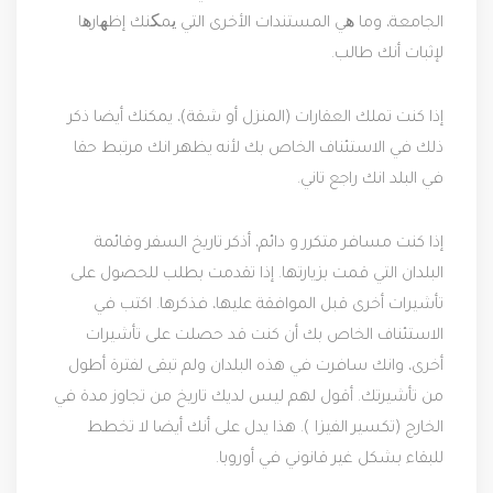
الجامعة، وما ھي المستندات الأخرى التي یمکنك إظھارھا
لإثبات أنك طالب.
إذا كنت تملك العقارات (المنزل أو شقة)، يمكنك أيضا ذكر
ذلك في الاستئناف الخاص بك لأنه يظهر انك مرتبط حقا
في البلد انك راجع تاني.
إذا كنت مسافر متكرر و دائم، أذكر تاريخ السفر وقائمة
البلدان التي قمت بزيارتها. إذا تقدمت بطلب للحصول على
تأشيرات أخرى قبل الموافقة عليها، فذكرها. اكتب في
الاستئناف الخاص بك أن كنت قد حصلت على تأشيرات
أخرى، وانك سافرت في هذه البلدان ولم تبقى لفترة أطول
من تأشيرتك. أقول لهم ليس لديك تاريخ من تجاوز مدة في
الخارج (تكسير الفيزا ). هذا يدل على أنك أيضا لا تخطط
للبقاء بشكل غير قانوني في أوروبا.