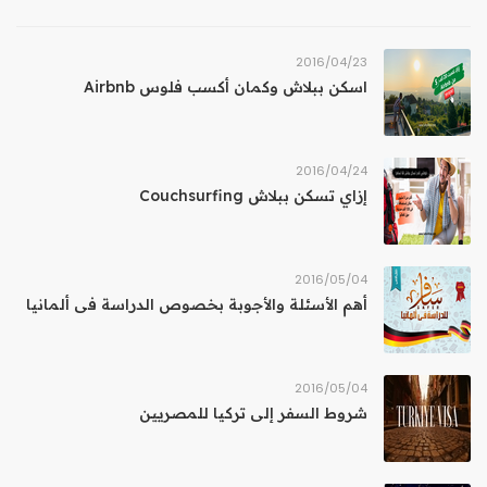
23‏/04‏/2016
اسكن ببلاش وكمان أكسب فلوس Airbnb
24‏/04‏/2016
إزاي تسكن ببلاش Couchsurfing
04‏/05‏/2016
أهم الأسئلة والأجوبة بخصوص الدراسة فى ألمانيا
04‏/05‏/2016
شروط السفر إلى تركيا للمصريين