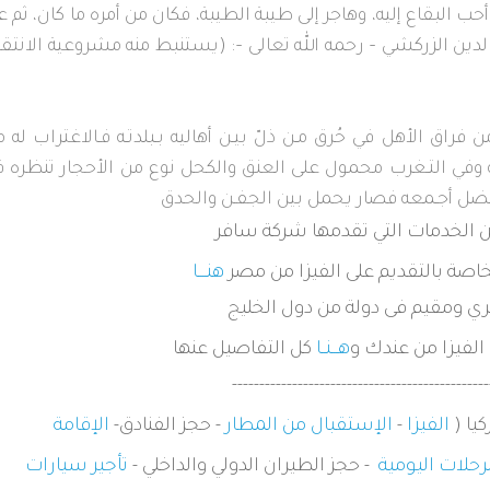
ب البقاع إليه، وهاجر إلى طيبة الطيبة، فكان من أمره ما كان، ثم ع
ر الدين الزركشي – رحمه الله تعالى –: (يستنبط منه مشروعية الانتق
 فراق الأهل في حُرق
مـن ذلّ بيـن أهاليه بـبلدتـه فـالاغتراب له 
نه وفي التـغرب محمول على العنق
والكحل نوع من الأحجار تنظره 
لفضل أجـمعه فصار يحمل بين الجفـن والحدق
 الخدمات التي تقدمها شركة سافر
خاصة بالتقديم على الفيزا من مصر
هنــــا
ي ومقيم فى دولة من دول الخليج
لفيزا من عندك و
هـــنــا
كل التفاصيل عنها
-----------------------------------------------
يا (
الفيزا
-
الإستقبال من المطار
- حجز الفنادق-
الإقامة
رحلات اليومية
- حجز الطيران الدولي والداخلي -
تأجير سيارات