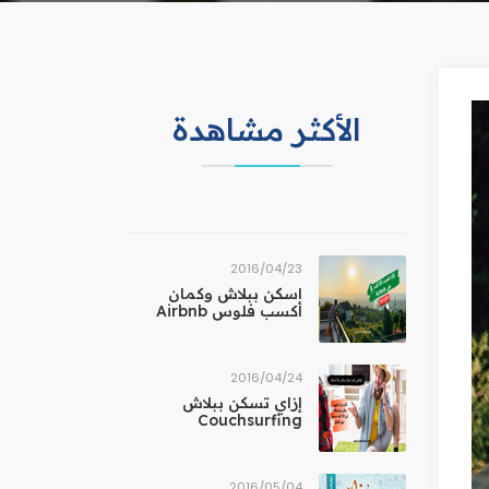
الأكثر مشاهدة
23‏/04‏/2016
اسكن ببلاش وكمان
أكسب فلوس Airbnb
24‏/04‏/2016
إزاي تسكن ببلاش
Couchsurfing
04‏/05‏/2016