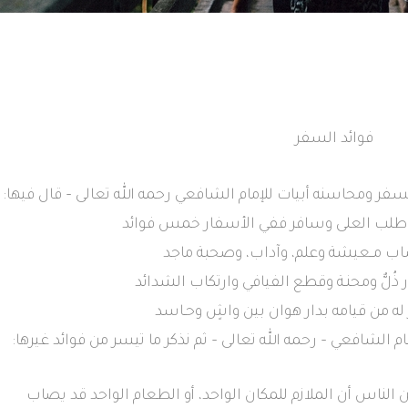
فوائد السفر
 السفر ومحاسنه أبيات للإمام الشافعي رحمه الله تعالى – قال فيها:
ي طلب العلى وسافر ففي الأسفار خمس فوائد
اكتساب مــعيشة وعلم، وآداب، وصحبة ماجد
ذُلٌّ ومحنـة وقطع الفيافي وارتكاب الشدائد
 له من قيامه بدار هوان بين واشٍ وحـاسد
مام الشافعي – رحمه الله تعالى – ثم نذكر ما تيسر من فوائد غيرها:
ن الناس أن الملازم للمكان الواحد، أو الطعام الواحد قد يصاب