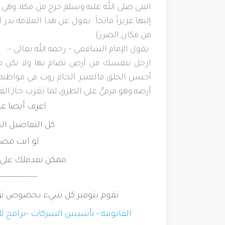
النبي صلى الله عليه وسلم خرج من مكة، وهي أح
إليها عزيزاً فاتحاً. يقول عن هذا العلامة بد
من مكان الضرر)
يقول الإمام الشافعي – رحمه الله تعالى –:
ارحل بنفسك من أرض تضام بها ولا تكن من
أحسن الخلق
فالعنبـر الخـام روث في مواط
أرضه وهو مرميٌّ على الطرق
لما تغرب حـاز ا
اعرف أيضا عن
كل التفاصيل ال
لو انت مصر
ممكن نقدملك على ا
---------------
نقوم بتوفير كل شيء بخصوص ترك
القانونية
-
تأسيس الشركات
-
برامج لل