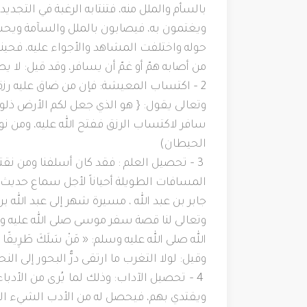
بالسأم والملل منه، فتنتابه الرغبة في التجد
ويغتمون به، فيصابون بالملل والسآمة ويحسون
حوله واختلفت المشاهد والأجواء عليه، فحين
من أصابه همّ أو غمّ أن يسافر، وقد قيل: لا ي
2 – اكتساب المعيشة: فإن من ضاق عليه رزقه 
وتعالى يقول: { هو الذي جعل لكم الأرض ذلولا
سافر لاكتساب الرزق ففتح الله عليه، ومن نو
الحيطان)
3 – تحصيل العلم : فقد كان أسلفنا ومن نق
المسافات الطويلة أحياناً لأجل سماع حديث وا
جابر بن عبد الله ، مسيرة شهر إلى عبد الله 
وتعالى لنا قصة سفر موسى صلى الله عليه 
الله صلى الله عليه وسلم: « مَنْ سَلَكَ طَرِيقًا يَلْتَمِسُ 
وقيل: لولا التغرب ما ارتقى درُّ البحور إلى النح
4 – تحصيل الآداب: وذلك لما يُرى من الأدب
ويقتدي بهم، فيحصل له من الأدب الشيء ال