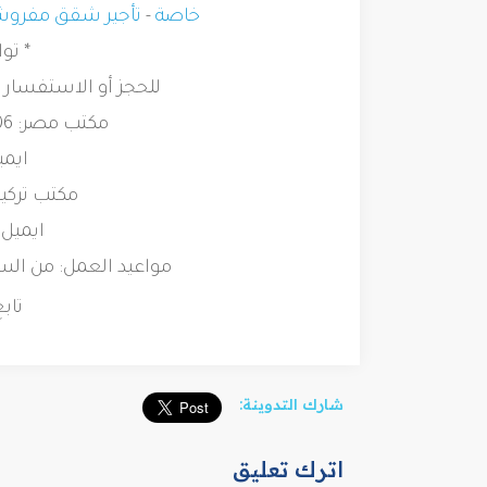
خاصة
-
تأجير شقق مفروش
* تو
للحجز أو الاستفسار 
مكتب مصر: 00201018647306 _ 00201279309900
ايمي
مكتب تركيا: 0905445019185
ايميل:
مواعيد العمل: من السبت للخميس
تاب
شارك التدوينة:
اترك تعليق