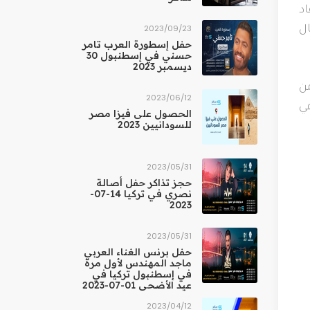
اد
23‏/09‏/2023
ال
حفل إسطورة العرب تامر
حسني في إسطنبول 30
ديسمبر 2023
من
12‏/06‏/2023
في
الحصول على فيزا مصر
للسودانيين 2023
31‏/05‏/2023
حجز تذاكر حفل أصالة
نصري في تركيا 14-07-
2023
31‏/05‏/2023
حفل برنس الغناء العربي
ماجد المهندس لأول مرة
في إسطنبول تركيا في
عيد الأضحى 01-07-2023
12‏/04‏/2023