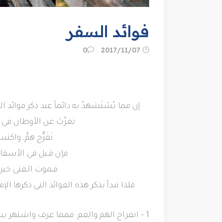
فوائد السفر
07‏/11‏/2017
0
إن مما يُسْتَشهدُ به دائماً عند ذكر فوائد
تغرَّبْ عن الأوطان ف
تَفَرُّج همٍّ، و
فإن قـيل في الأسفار 
فـموت الـفتى خير
فلذا نبدأ بذكر هذه الفوائد التي ذكرها الإ
1 – انفراج الهم والغم: فمما عرف واشتهر بي