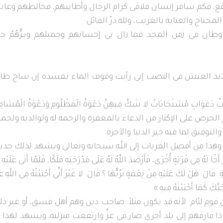
قع، فكم سافر إنسان فلاقى كرام الرجال وأطايبهم، فخالطهم وع
حتاج والعناية بالغريب، ولله درّ القائل:
لأوطان في زمن المجد
فما زال بي إحسانهم وجميلهم وبـرُّهُمُ ح
لذيذ العيش في النصب
إني رأيت وقوف الماء يفسده إن ساح طا
اتٍ مُسْتَجَابَاتٌ لا شَكَّ فِيهِنَّ دَعْوَةُ الْمَظْلُومِ وَدَعْوَةُ الْمُسَافِر
ي للمسافر الحرص على الإكثار من الدعاء بالمغفرة والرحمة له ولوالديه ولجم
توفيق لما فيه خير الدنيا والآخرة.
ب: وهذا من أفضل القربات إلى الله سبحانه وتعالى ويشهد لذلك حد
ي قَرْيَةٍ أُخْرَى، فَأَرْصَدَ اللَّهُ لَهُ عَلَى مَدْرَجَتِهِ مَلَكًا، فَلَمَّا أَتَى عَلَيْهِ
. قَالَ: هَلْ لَكَ عَلَيْهِ مِنْ نِعْمَةٍ تَرُبُّهَا ؟ قَالَ: لا غَيْرَ أَنِّي أَحْبَبْتُهُ فِي اللَّهِ 
بَّكَ كَمَا أَحْبَبْتَهُ فِيهِ »
ن قوم لئام: لأنه قد يكون مثلاً: صاحب دين وهم أهل فسق، أو غير ذ
فارقهم إلى بلد أخرى صار في عزٍّ وارتفعت منزلته، ويشهد لهذا 