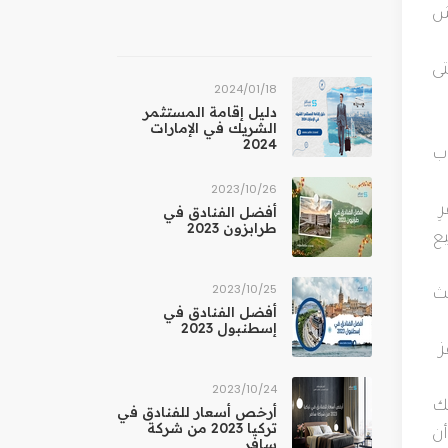
اش
تى
18‏/01‏/2024
دليل إقامة المستثمر
الشريك في الإمارات
2024
ب
26‏/10‏/2023
ِ
أفضل الفنادق في
طرابزون 2023
يع
25‏/10‏/2023
يث
أفضل الفنادق في
إسطنبول 2023
عز
24‏/10‏/2023
لك
أرخص أسعار للفنادق في
تركيا 2023 من شركة
أن
سافر