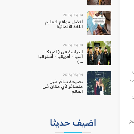
04‏/05‏/2016
أفضل مواقع لتعليم
اللغة الألمانية
04‏/05‏/2016
الدراسة فى ( أمريكا -
آسيا - أفريقيا - أستراليا
... )
04‏/05‏/2016
ل
نصيحة سافر قبل
متسافر لأي مكان فى
العالم
ل
اضيف حديثا
هم