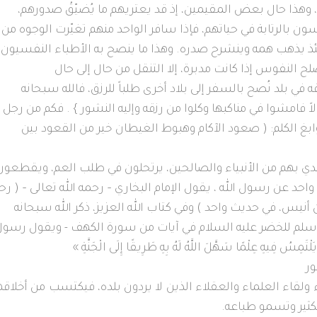
يد، وهذا حال بعض المقيمين، إذ قد يعتريهم ما يُضيّقُ صدورهم،
 بالرتابة في حياتهم، فإذا سافر الواحد منهم تغيّرت الوجوه من
ئذ يذهب همه وينشرح صدره. وهذا ما ينصح به الأطباء النفسيون
صلح النفوس إذا كانت مدبرة، إلا التنقل من حال إلى حال
في بلد نُصح بالسفر إلى بلاد أخرى طلباً للرزق، فالله سبحانه
ً فامشوا في مناكبها وكلوا من رزقه وإليه النشور } . فكم من رجل
ابغ الكلم: ( صعود الآكام وهبوط الغيطان خير من القعود بين
تدي بهم من الأنبياء والصالحين، يرتحلون في طلب العم، ويقطعون
حد عن رسول الله ، يقول الإمام البخاري – رحمه الله تعالى – ( رح
بن أنيس، في حديث واحد )
وفي كتاب الله العزيز، ذكر الله سبحانه
وسلم للخضر عليه السلام في آيات من سورة الكهف - ويقول رسو
فِيهِ عِلْمًا سَهَّلَ اللَّهُ لَهُ بِهِ طَرِيقًا إِلَى الْجَنَّةِ »
ور
اء ولقاء العلماء والعقلاء الذين لا يردون بلده، فيكتسب من أخلاق
كثير وتسمو طباعه.