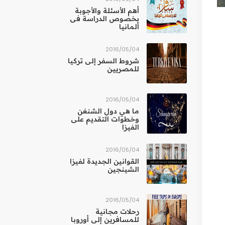
أهم الأسئلة والأجوبة
بخصوص الدراسة فى
ألمانيا
04‏/05‏/2016
شروط السفر إلى تركيا
للمصريين
04‏/05‏/2016
ما هي دول الشنغن
وخطوات التقديم على
الفيزا
04‏/05‏/2016
القوانين الجديدة لفيزا
الشينجين
04‏/05‏/2016
رحلات مجانية
للمسافرين إلى أوروبا