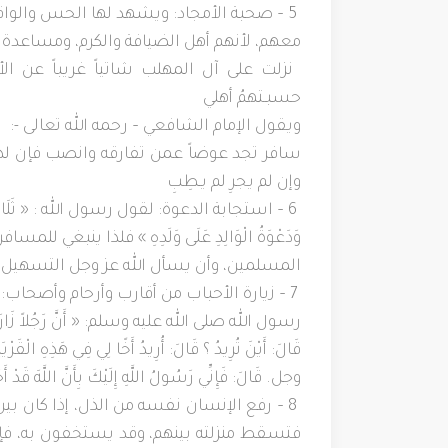
5 – صحبة الأمجاد: ويشهد لها الحس والوا
معهم، لأنهم أهل الضيافة والكرم، ومساعدة الم
نزلت على آل المهلب شاتياً غريباً عن ا
حسبـتهمُ أهلي
ويقول الإمام الشافعي – رحمه الله تعالى -:
سافر تجد عوضاً عمن تفارقه وانصب فإن 
وإن لم يجرِ لم يـطِبِ
6 – استجابة الدعوة: لقول رسول الله : « ثَلَاثُ دَعَوَ
وَدَعْوَةُ الْوَالِدِ عَلَى وَلَدِهِ » فلذا ينبغ
المسلمين، وأن يسأل الله عز وجل التسهيل وال
7 – زيارة الأحباب من أقارب وأرحام وأصحا
رسول الله صلى الله عليه وسلم: « أَنَّ رَجُلاً زَارَ أَخًا لَهُ فِ
قَالَ: أَيْنَ تُرِيدُ ؟ قَالَ: أُرِيدُ أَخًا لِي فِي هَذِهِ الْقَرْيَةِ
وجل. قَالَ: فَإِنِّي رَسُولُ اللَّهِ إِلَيْكَ بِأَنَّ اللَّهَ قَدْ أَحَ
8 – رفع الإنسان نفسه من الذل، إذا كان بي
فتسقط منزلته بينهم، وقد يستخفون به، فإذا 