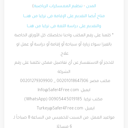
المدن
-
تنظيم المعسكرات الرياضية
)
متاح أيضا التقديم على الإقامة فى تركيا من هنــــا
والتقديم على دراسة اللغة فى تركيا من هنـــا
* كلمنا على رقم المكتب واحنا نخلصلك كل الأوراق الخاصة
بالفيزا سواء زيارة أو سياحة أو إقامة أو دراسة أو عمل او
علاج.
للحجز أو الاستفسار عن أي تفاصيل ممكن تكلمنا على رقم
الشركة
مكتب مصر: 00201018647306 _ 00201279309900
ايميل:
Info@Safer4Free.com
مكتب تركيا: 00905445019185 (
WhatsApp
)
ايميل:
Turkey@Safer4Free.com
مواعيد العمل: من السبت للخميس من الساعة 8 صباحاً لـ
6 مساءًا.