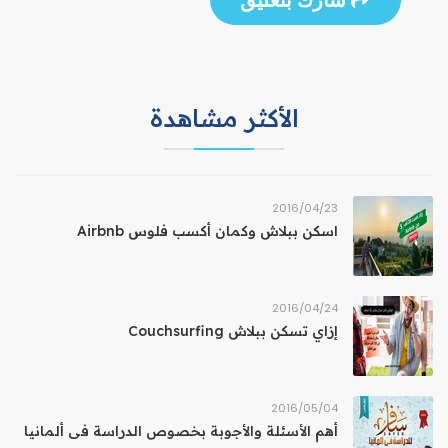
شارك بتعليق
الأكثر مشاهدة
23‏/04‏/2016
اسكن ببلاش وكمان أكسب فلوس Airbnb
24‏/04‏/2016
إزاي تسكن ببلاش Couchsurfing
04‏/05‏/2016
أهم الأسئلة والأجوبة بخصوص الدراسة فى ألمانيا