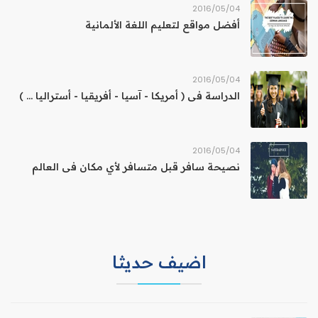
04‏/05‏/2016
أفضل مواقع لتعليم اللغة الألمانية
04‏/05‏/2016
الدراسة فى ( أمريكا - آسيا - أفريقيا - أستراليا ... )
04‏/05‏/2016
نصيحة سافر قبل متسافر لأي مكان فى العالم
اضيف حديثا