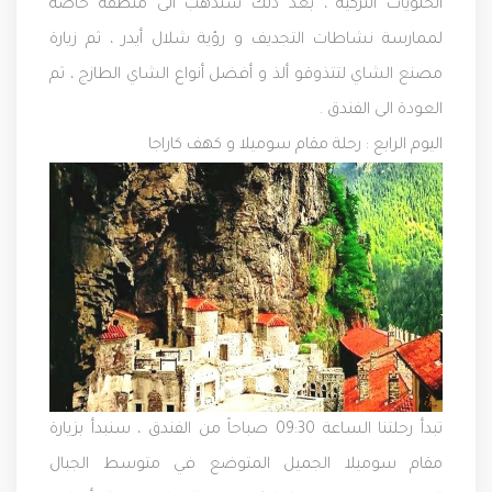
الحلويات التركية ، بعد ذلك سنذهب الى منطقة خاصة
لممارسة نشاطات التجديف و رؤية شلال أيدر ، ثم زيارة
مصنع الشاي لتتذوقو ألذ و أفضل أنواع الشاي الطازج ، ثم
العودة الى الفندق .
اليوم الرابع :
رحلة مقام سوميلا و كهف كاراجا
تبدأ رحلتنا الساعة 09:30 صباحاً من الفندق ، سنبدأ بزيارة
مقام سوميلا الجميل المتوضع في متوسط الجبال