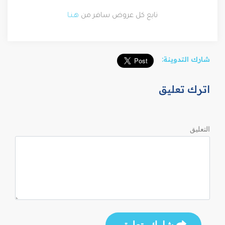
تابع كل عروض سافر من
هـنـا
شارك التدوينة:
اترك تعليق
التعليق