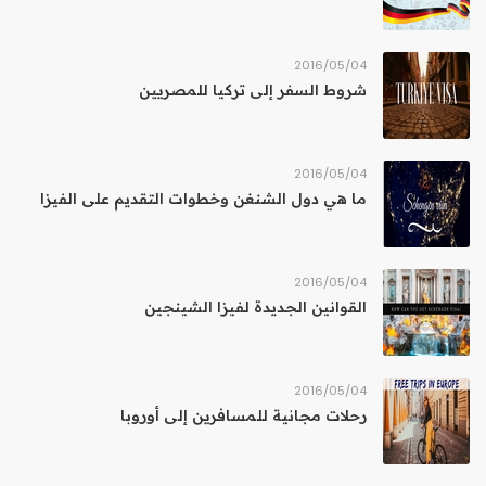
04‏/05‏/2016
شروط السفر إلى تركيا للمصريين
04‏/05‏/2016
ما هي دول الشنغن وخطوات التقديم على الفيزا
04‏/05‏/2016
القوانين الجديدة لفيزا الشينجين
04‏/05‏/2016
رحلات مجانية للمسافرين إلى أوروبا