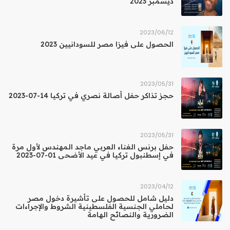
ديسمبر 2023
12‏/06‏/2023
الحصول على فيزا مصر للسودانيين 2023
31‏/05‏/2023
حجز تذاكر حفل أصالة نصري في تركيا 14-07-2023
31‏/05‏/2023
حفل برنس الغناء العربي ماجد المهندس لأول مرة
في إسطنبول تركيا في عيد الأضحى 01-07-2023
12‏/04‏/2023
دليل شامل للحصول على تأشيرة دخول مصر
لحاملي الجنسية الفلسطينية الشروط والإجراءات
الضرورية والنصائح الهامة