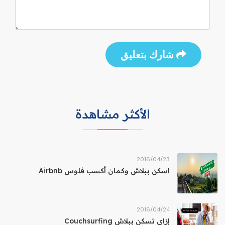
شارك بتعليق
الأكثر مشاهدة
23‏/04‏/2016
اسكن ببلاش وكمان أكسب فلوس Airbnb
24‏/04‏/2016
إزاي تسكن ببلاش Couchsurfing