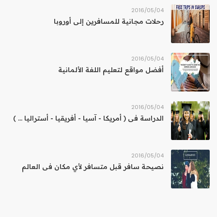
04‏/05‏/2016
رحلات مجانية للمسافرين إلى أوروبا
04‏/05‏/2016
أفضل مواقع لتعليم اللغة الألمانية
04‏/05‏/2016
الدراسة فى ( أمريكا - آسيا - أفريقيا - أستراليا ... )
04‏/05‏/2016
نصيحة سافر قبل متسافر لأي مكان فى العالم