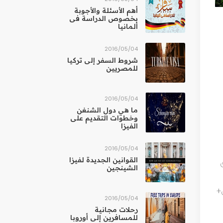
أهم الأسئلة والأجوبة
بخصوص الدراسة فى
ألمانيا
04‏/05‏/2016
شروط السفر إلى تركيا
للمصريين
04‏/05‏/2016
ما هي دول الشنغن
وخطوات التقديم على
الفيزا
04‏/05‏/2016
القوانين الجديدة لفيزا
ادق
الشينجين
ى+
04‏/05‏/2016
رحلات مجانية
للمسافرين إلى أوروبا