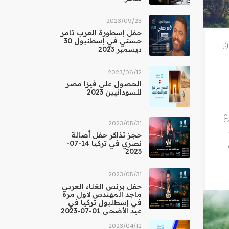
23‏/09‏/2023
حفل إسطورة العرب تامر
حسني في إسطنبول 30
ق
ديسمبر 2023
12‏/06‏/2023
الحصول على فيزا مصر
للسودانيين 2023
ع
31‏/05‏/2023
حجز تذاكر حفل أصالة
نصري في تركيا 14-07-
2023
31‏/05‏/2023
حفل برنس الغناء العربي
ماجد المهندس لأول مرة
في إسطنبول تركيا في
عيد الأضحى 01-07-2023
12‏/04‏/2023