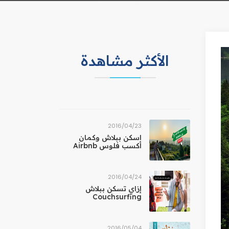
الأكثر مشاهدة
23‏/04‏/2016
اسكن ببلاش وكمان
أكسب فلوس Airbnb
24‏/04‏/2016
إزاي تسكن ببلاش
Couchsurfing
04‏/05‏/2016