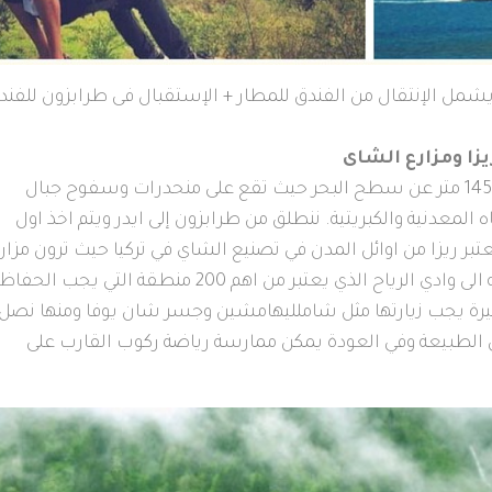
يشمل الإنتقال من الفندق للمطار + الإستقبال فى طرابزون للفند
ريزا ومزارع الشاى
مرتفعات ايدر ومزارع الشاي يبلغ ارتفاعها 1450 متر عن سطح البحر حيث تقع على منحدرات وسفوح جبال
المعدنية والكبريتية. ننطلق من طرابزون إلى ايدر ويتم اخذ اول
تبر ريزا من اوائل المدن في تصنيع الشاي في تركيا حيث ترون مزار
الشاي على سفوح الجبال ويتم بعدها التوجه الى وادي الرياح الذي يعتبر من اهم 200 منطقة التي يجب الحفاظ
ثيرة يجب زيارتها مثل شاملليهامشين وجسر شان يوفا ومنها نصل
في الطبيعة وفي العودة يمكن ممارسة رياضة ركوب القارب على