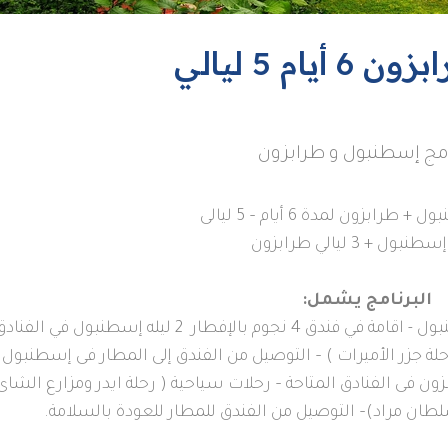
م 5 ليالي
مج إسطنبول و طرابزون
طرابزون لمدة 6 أيام – 5 ليالى
البرنامج يشمل:
الإستقبال من المطار إلى الفندق فى إسطنبول - اقامة في فندق 4 نجوم بالإفطار 2 ليله إسطنبول في الفن
لة جزر الأميرات ) – التوصيل من الفندق إلى المطار فى إسطنبول
 – الإقامة لمدة 3 ليالي طرابزون فى الفنادق المتاحة – رحلات سياحية ( رحلة ايدر ومزارع الشا
لطان مراد)– التوصيل من الفندق للمطار للعودة بالسلامة.