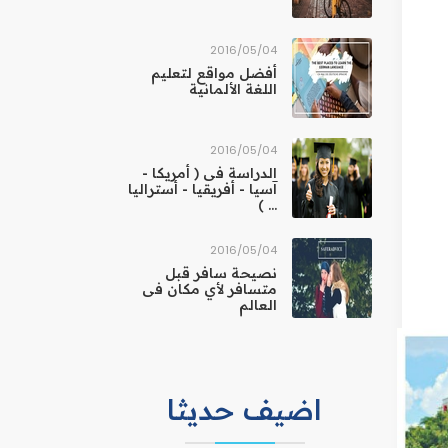
04‏/05‏/2016
أفضل مواقع لتعليم
اللغة الألمانية
04‏/05‏/2016
الدراسة فى ( أمريكا -
آسيا - أفريقيا - أستراليا
... )
04‏/05‏/2016
نصيحة سافر قبل
متسافر لأي مكان فى
العالم
اضيف حديثا