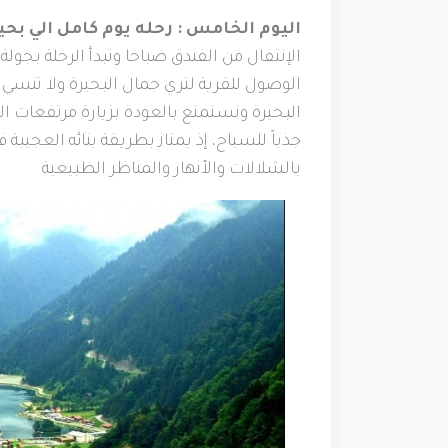
اليوم الخامس : رحله يوم كامل الي بح
الإنتقال من الفندق صباحا وتبدأ الرحلة بجول
الوصول للقرية لتري جمال البحيرة ولا تنسي
البحيرة ونستمتع بالعودة بزيارة مرتفعات ال
جذباً للسياح، إذ يمتاز بطريقة بنائه العجيبة
بالشلالات والأنهار والمناظر الطبيعية