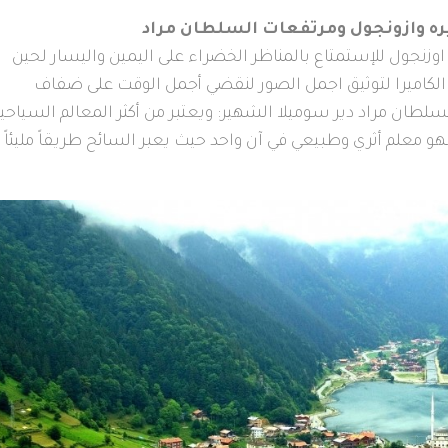
يره وازونجول ومرتفعات السلطان مراد
ة اوزنجول للإستمتاع بالمناظر الخضراء على اليمين واليسار لحين
 الكاميرا لتوثيق اجمل الصور لنقضي أجمل الوقت على ضفاف
سلطان مراد دير سوميلا الشهير: ويعتبر من أكثر المعالم السياحي
 فهو معلم أثري وطبيعي في آن واحد حيث يعبر السائح طريقاً مليئاً