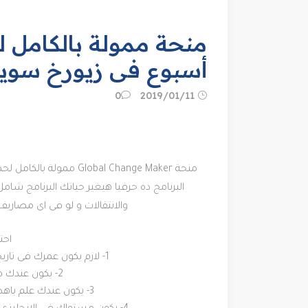
منحة ممولة بالكامل ل
أسبوع فى زيورخ سوي
11‏/01‏/2019
0
منحة Global Change Maker ممولة بالكامل لحضور تدريب عن القيادة لمدة أسبوع فى زيورخ سويسرا فى شهر يوليو 2019
البرنامج ده حرفيا هيغير حياتك البرنامج شام
والانتقالات و لو فى اى مصاري
احت
1- لازم يكون عمرك فى تاريخ الدورة بين (18-23) سنة يعنى لحد مواليد 20/7/2001
2- يكون عندك فكرة او مشروع عاوز تحققه او شغال عليه
3- يكون عندك علم باهداف التنمية المستدامة و يكون فكرتك تندرج تحتها