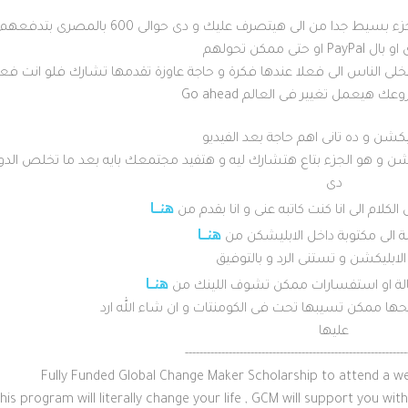
2- هتدفه الرسوم 35$ و الى هيا زى ما وضحت جزء بسيط جدا من الى هيتصرف عليك و دى حوالى 600 بالمصرى بتدفعهم
 او حتى ممكن تحولهم
خلى الناس الى فعلا عندها فكرة و حاجة عاوزة تقدمها تشارك فلو انت فعل
هيعمل تغيير فى العالم Go ahead
يكشن و هو الجزء بتاع هتشارك ليه و هتفيد مجتمعك بايه بعد ما تخلص الدو
دى
هنـــــا
كلام الى انا كنت كاتبه عنى و انا بقدم
من
هنـــــا
ة الى مكتوبة داخل الابليشكن
من
هنــــا
لة او استفسارات ممكن تشوف اللينك من
 ممكن تسيبها تحت فى الكومنتات و ان شاء الله ارد
عليها
-----
--------------------------
--------------------------
----
Fully Funded Global Change Maker Scholarship to attend a week
his program will literally change your life , GCM will support you wi