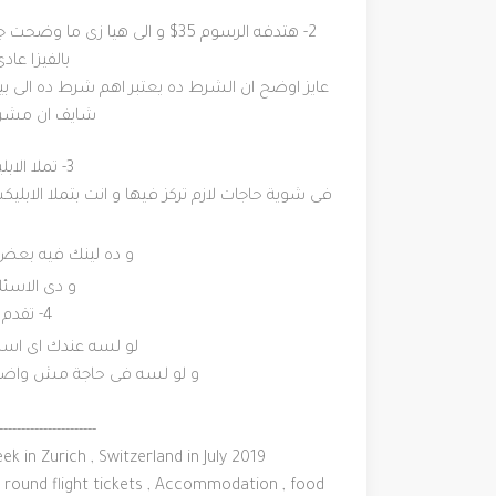
بالفيزا عادى او بال PayPal
عايز اوضح ان الشرط ده يعتبر اهم شرط ده الى بي
شايف ان مشروعك 
3- تملا الابليكشن و ده تانى اهم حاجة بعد الفيديو
فى شوية حاجات لازم تركز فيها و انت بتملا الابل
و ده لينك فيه بعض ال
و دى الاسئل
4- تقدم الابليكشن و تستنى الرد و بالتوفيق
لو لسه عندك اى اسا
و لو لسه فى حاجة مش واضحها
----------------------
 in Zurich , Switzerland in July 2019
th round flight tickets , Accommodation , food