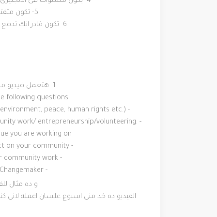
4- يكون مستواك فى الانجليزى كويس علشان لواتقبلت بيتعمل معاك مقابلة على skype
5- تكون متفتح لانك هتلاقى ناس من كل انحاء العالم
6- تكون قادر انك تدفع 35 دولار الى هى 0.5% من التكاليف الى هتدفع ليك
1- هتعمل فيديو مدته دقيقين +- 5 ثوانى هتوضح فيه النقاط دى
e following questions:
- What issue you are working on? (For example, health, education, environment, peace, human rights etc.)
ity work/ entrepreneurship/
volunteering.
- Tell us something about your activism/campaigning/
ue you are working on?
- How do you think this creates a positive impact on your community?
- What are your future plans relating to your community work?
- Why do you want to become a Global Changemaker?
و ده مثال للف
الفيديو ده خد منى اسبوع علشان اعمله لانى 