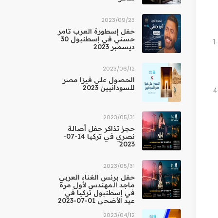
23‏/09‏/2023
حفل إسطورة العرب تامر
حسني في إسطنبول 30
1
ديسمبر 2023
12‏/06‏/2023
الحصول على فيزا مصر
للسودانيين 2023
4
31‏/05‏/2023
حجز تذاكر حفل أصالة
نصري في تركيا 14-07-
2023
31‏/05‏/2023
حفل برنس الغناء العربي
ماجد المهندس لأول مرة
في إسطنبول تركيا في
عيد الأضحى 01-07-2023
12‏/04‏/2023