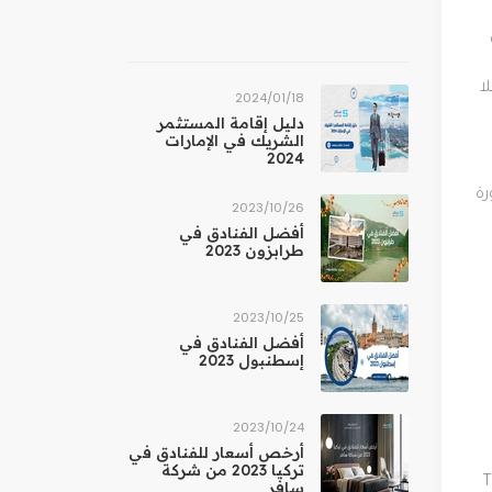
ا
18‏/01‏/2024
دليل إقامة المستثمر
الشريك في الإمارات
2024
رة
26‏/10‏/2023
أفضل الفنادق في
طرابزون 2023
25‏/10‏/2023
أفضل الفنادق في
إسطنبول 2023
24‏/10‏/2023
أرخص أسعار للفنادق في
تركيا 2023 من شركة
T
سافر