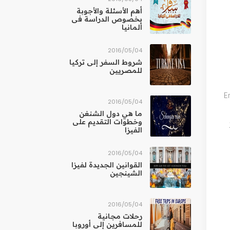
أهم الأسئلة والأجوبة
بخصوص الدراسة فى
ألمانيا
04‏/05‏/2016
شروط السفر إلى تركيا
للمصريين
E
04‏/05‏/2016
ما هي دول الشنغن
وخطوات التقديم على
الفيزا
04‏/05‏/2016
القوانين الجديدة لفيزا
الشينجين
04‏/05‏/2016
رحلات مجانية
للمسافرين إلى أوروبا