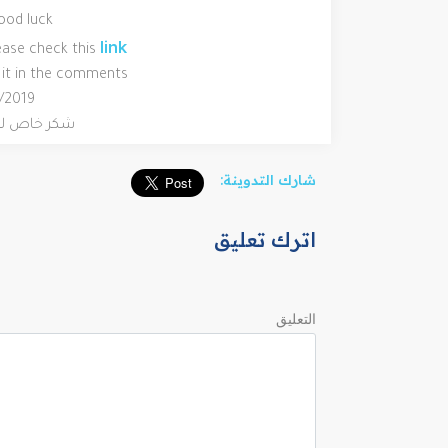
ood luck
link
lease check this
ve it in the comments
2/2019
شكر خاص للم
شارك التدوينة:
اترك تعليق
التعليق