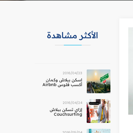
الأكثر مشاهدة
23‏/04‏/2016
اسكن ببلاش وكمان
أكسب فلوس Airbnb
24‏/04‏/2016
إزاي تسكن ببلاش
Couchsurfing
04‏/05‏/2016