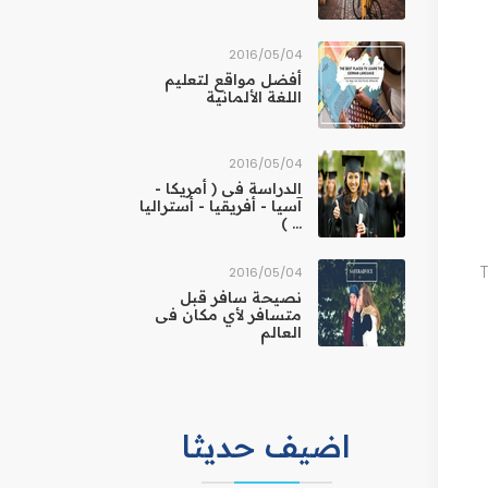
04‏/05‏/2016
أفضل مواقع لتعليم
اللغة الألمانية
04‏/05‏/2016
الدراسة فى ( أمريكا -
آسيا - أفريقيا - أستراليا
... )
04‏/05‏/2016
نصيحة سافر قبل
متسافر لأي مكان فى
العالم
اضيف حديثا