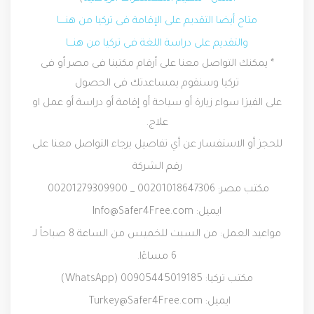
متاح أيضا التقديم على الإقامة فى تركيا من هنــــا
والتقديم على دراسة اللغة فى تركيا من هنـــا
* يمكنك التواصل معنا على أرقام مكتبنا فى مصر أو فى
تركيا وسنقوم بمساعدتك فى الحصول
على الفيزا سواء زيارة أو سياحة أو إقامة أو دراسة أو عمل او
علاج.
للحجز أو الاستفسار عن أي تفاصيل برجاء التواصل معنا على
رقم الشركة
مكتب مصر: 00201018647306 _ 00201279309900
ايميل: Info@Safer4Free.com
مواعيد العمل: من السبت للخميس من الساعة 8 صباحاً لـ
6 مساءًا.
مكتب تركيا: 00905445019185 (WhatsApp)
ايميل: Turkey@Safer4Free.com