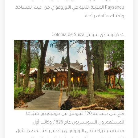
Paysandu المدينة الثانية في الأوروغواي من حيث المساحة،
وتمتلك متاحف رائعة.
4- كولونيا دي سويتزا Colonia de Suiza
تقع على مسافة 120 كيلومترًا من مونتيفيديو شيّدها
المستعمرون السويسريون عام 1826، وكانت أول
مستعمرة زراعية في الأوروغواي وتعتبر راهنًا المصدر الأول