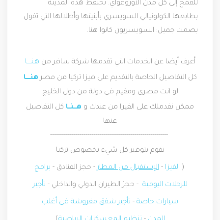
للقمح إلى كل مدن الأوروغواي. تحتفظ هذه المدينة
بطابعها الكولونيالي السويسري بأبنيتها وأطلالها التي تقول
بصمت جميل: السويسريون كانوا هنا.
أعرف أيضا عن الخدمات التي تقدمها شركة سافر
من
هـنــــا
كل التفاصيل الخاصة بالتقديم على فيزا تركيا من مصر
هنــــا
لو انت مصري ومقيم فى دولة من دول الخليج
ممكن نقدملك على الفيزا من عندك و
هـــنــا
كل التفاصيل
عنها
------------------------------------------------------------
نقوم بتوفير كل شيء بخصوص تركيا
(
الفيزا
-
الإستقبال من المطار
- حجز الفنادق -
برامج
للرحلات اليومية
- حجز الطيران الدولي والداخلي -
تأجير
سيارات خاصة
-
تأجير شقق مفروشة فى أغلب
المدن
-
تنظيم المعسكرات الرياضية
)