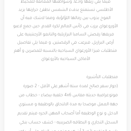
فيما بقي ريفها وادعًا، وشواطئها المعانقة للمحيط
الأطلسي تستمتع بدفء الشمس تطفئ حرارتها بزبد
الموج يذوب بين رمالها اللؤلؤية،
ومما لاشك فيه أن
الأوروغواي برزت في كأس العالم لكرة القدم، حين جمع لاعبو
فريقها رقصتي السامبا البرازيلية والتانغو الأرجنتينية على
أرض البرازيل، فبرعت في الرقصتين، و فيما يلي تفاصيل
متطلبات فيزا الأورغواي السياحيه بالنسبه للمصرين و أهم
الأماكن السياحيه با
لأروغواي
متطلبات التأشيرة
(جواز سفر صالح لمدة ستة أشهر علي الأقل - 2 صورة
فوتوغرافية حديثة مقاس 4x6 خلفية بيضاء - خطاب من
جهة العمل موضحا به مدة الالتحاق بالوظيفة و مستوي
الدخل و نوع الوظيفة أما أصحاب المهن الحره فيتم تقديم
السجل التجاري و البطاقه الضريبيه - كشف حساب بنكي