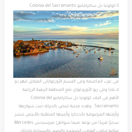
3-
كولونيا دل ساكرامانتو Colonia del Sacramanto
في غرب العاصمة وفي القسم الأورغواياني المقابل لنهر دو
لا بلاتا وفي ريو الأوروغواي تقع المنطقة الريفية الزراعية
الأهم في البلاد كولونيا دل ساكرامانتو Colonia del
Sacramanto ، وهذه مدينة تنبض بالحركة حيث شوارعها
وأزقتها المرصوفة بالحجارة وأبنيتها المطلية بالأبيض تنشر
سحرًا فريدًا من نوعه. فيما شواطئ ميرسيدس Mercedes
مثالية لركوب القوارب الصغيرة والصيد والسباحة وكذلك