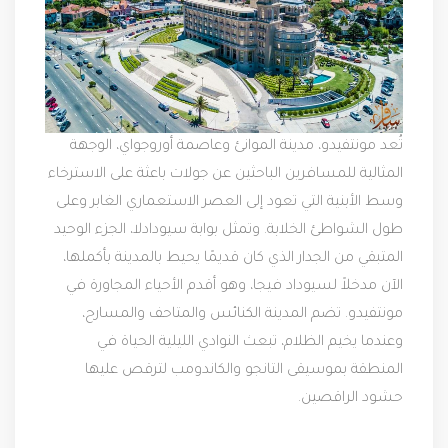
تُعد مونتفيدو، مدينة الموانئ وعاصمة أوروجواي، الوجهة
المثالية للمسافرين الباحثين عن جولات باعثة على الاسترخاء
وسط الأبنية التي تعود إلى العصر الاستعماري الغابر وعلى
طول الشواطئ الخلابة. وتمثل بوابة سيودادلا، الجزء الوحيد
المتبقي من الجدار الذي كان قديمًا يحيط بالمدينة بأكملها،
الآن مدخلاً لسيوداد فيجا، وهو أقدم الأحياء المجاورة في
مونتفيدو. تضم المدينة الكنائس والمتاحف والمسارح،
وعندما يخيم الظلام، تبعث النوادي الليلية الحياة في
المنطقة بموسيقى التانجو والكاندومب لترقص عليها
حشود الراقصين.