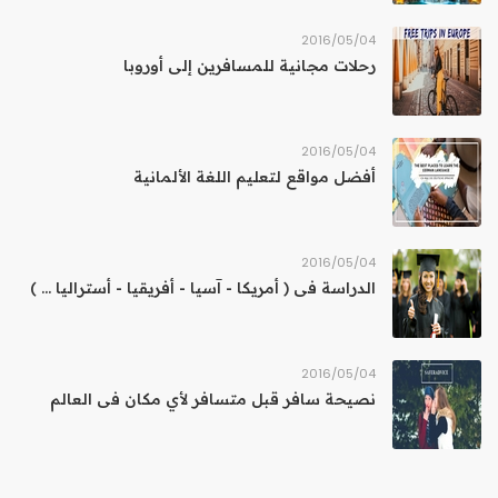
04‏/05‏/2016
رحلات مجانية للمسافرين إلى أوروبا
04‏/05‏/2016
أفضل مواقع لتعليم اللغة الألمانية
04‏/05‏/2016
الدراسة فى ( أمريكا - آسيا - أفريقيا - أستراليا ... )
04‏/05‏/2016
نصيحة سافر قبل متسافر لأي مكان فى العالم