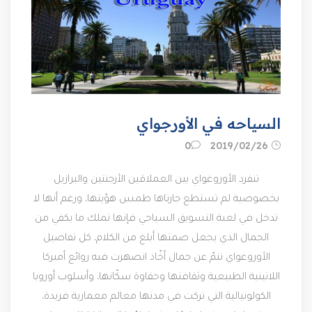
السياحه في الأورجواي
26‏/02‏/2019
0
تنفرد الأوروغواي بين العملاقين الأرجنتين والبرازيل
بخصوصية لم تستطع جارتاها طمس هوّيتها، ورغم أنها لا
تدخل في لعبة التسويق السياحي فإنها تملك ما يكفي من
الجمال الذي يجعل صمتها أبلغ من الكلام، كل تفاصيل
الأوروغواي تنمّ عن جمال أخّاذ انصهرت فيه روائع أميركا
اللاتينية الطبيعية وثقافتها وحفاوة سكّانها، وأسلوب أوروبا
الكولونيالية التي تركت في مدنها معالم معمارية فريدة،