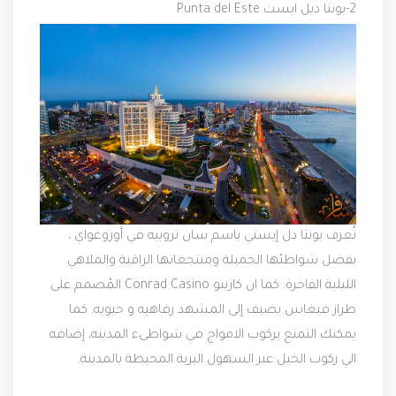
2-بونتا ديل ايست
‪Punta del Este
تُعرف بونتا دل إيستي باسم سان تروبيه في أوروغواي ،
بفضل شواطئها الجميلة ومنتجعاتها الراقية والملاهي
الليلية الفاخرة. كما ان كازينو Conrad Casino المُصمم على
طراز فيغاس يضيف إلى المشهد رفاهيه و حيويه. كما
يمكنك التمتع بركوب الامواج في شواطىء المدينه، إضافه
الي ركوب الخيل عبر السهول البرية المحيطة بالمدينة.