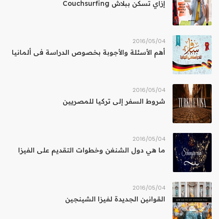
إزاي تسكن ببلاش Couchsurfing
04‏/05‏/2016
أهم الأسئلة والأجوبة بخصوص الدراسة فى ألمانيا
04‏/05‏/2016
شروط السفر إلى تركيا للمصريين
04‏/05‏/2016
ما هي دول الشنغن وخطوات التقديم على الفيزا
04‏/05‏/2016
القوانين الجديدة لفيزا الشينجين