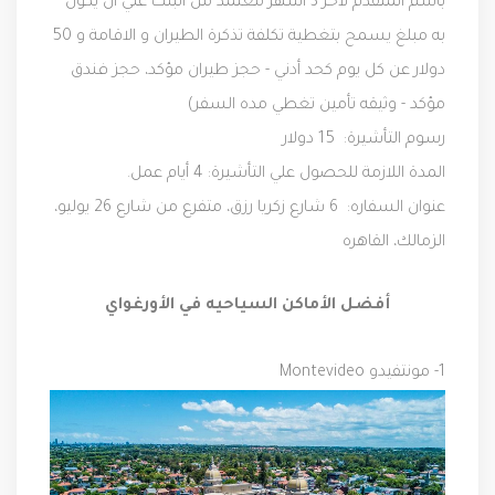
باسم المتقدم لأخر 3 أشهر معتمد من البنك علي أن يكون
به مبلغ يسمح بتغطية تكلفة تذكرة الطيران و الاقامة و 50
دولار عن كل يوم كحد أدني - حجز طيران مؤكد، حجز فندق
مؤكد - وثيقه تأمين تغطي مده السفر)
رسوم التأشيرة:
15 دولار
المدة اللازمة للحصول علي التأشيرة: 4 أيام عمل.
عنوان السفاره:
6 شارع زكريا رزق، متفرع من شارع 26 يوليو،
الزمالك، القاهره
أفضل الأماكن السياحيه في الأورغواي
1- مونتفيدو
Montevideo