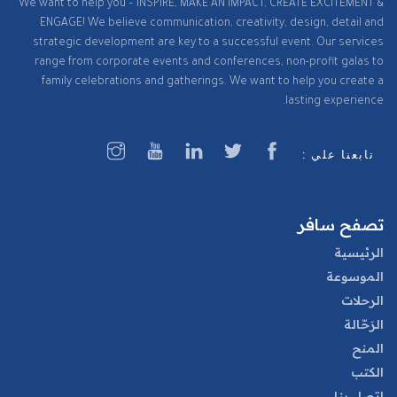
We want to help you – INSPIRE, MAKE AN IMPACT, CREATE EXCITEMENT &
ENGAGE! We believe communication, creativity, design, detail and
strategic development are key to a successful event. Our services
range from corporate events and conferences, non-profit galas to
family celebrations and gatherings. We want to help you create a
lasting experience.
تابعنا علي :
تصفح سافر
الرئيسية
الموسوعة
الرحلات
الرَحّالة
المنح
الكتب
اتصل بنا