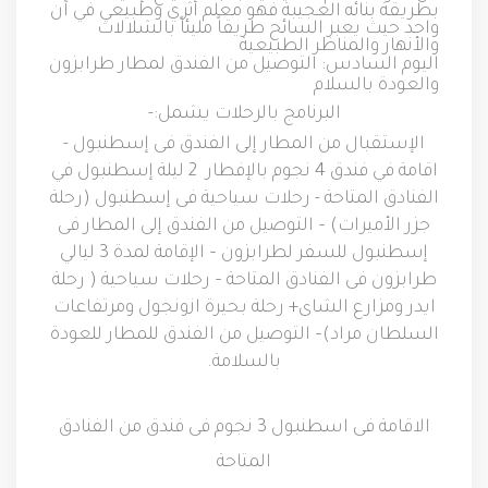
بطريقة بنائه العجيبة فهو معلم أثري وطبيعي في آن
واحد حيث يعبر السائح طريقاً مليئاً بالشلالات
والأنهار والمناظر الطبيعية
اليوم السادس
:
التوصيل من الفندق لمطار طرابزون
والعودة بالسلام
البرنامج بالرحلات يشمل
:-
الإستقبال من المطار إلى الفندق فى إسطنبول
-
اقامة في فندق
4
نجوم بالإفطار
2
ليلة إسطنبول في
الفنادق المتاحة
-
رحلات سياحية فى إسطنبول
(
رحلة
جزر الأميرات
) –
التوصيل من الفندق إلى المطار فى
إسطنبول
للسفر لطرابزون
–
الإقامة لمدة
3
ليالي
طرابزون فى الفنادق المتاحة
–
رحلات سياحية
(
رحلة
ايدر ومزارع الشاى
+
رحلة بحيرة ازونجول ومرتفاعات
السلطان مراد
)–
التوصيل من الفندق للمطار للعودة
بالسلامة
.
الاقامة فى اسطنبول 3 نجوم فى فندق من الفنادق
المتاحة