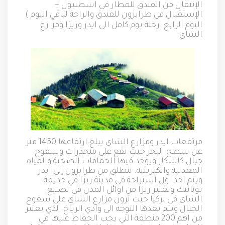
الإنتقال من الفندق للمطار فى اسطنبول
+
الإستقبال فى طرابزون للفندق والراحة لباقي اليوم
)
اليوم الرابع
:
رحلة يوم كامل الي ايدر وريزا ومزارع
الشاى
مرتفعات ايدر ومزارع الشاي يبلغ ارتفاعها
1450
متر
عن سطح البحر حيث تقع على منحدرات وسفوح
جبال كاشكار ويوجد فيها الحمامات الصحية والمياه
المعدنية والكبريتية
.
ننطلق من طرابزون إلى ايدر
ويتم اخذ اول استراحة في مدينة ريزا في حديقة
بوتانيك وتعتبر ريزا من اوائل المدن في تصنيع
الشاي في تركيا حيث ترون مزارع الشاي على سفوح
الجبال ويتم بعدها التوجه الى وادي الرياح الذي يعتبر
من اهم
200
منطقة التي يجب الحفاظ عليها في