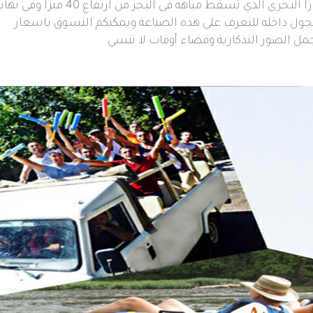
 البحرى الذي تسقط مياهه فى البحر من ارتفاع
40
مترا وفى نهاي
تجول داخله للتعرف على هذه الصناعة ويمكنكم التسوق باسعار
جمل الصور التذكارية وقضاء أوقات لا تنسي