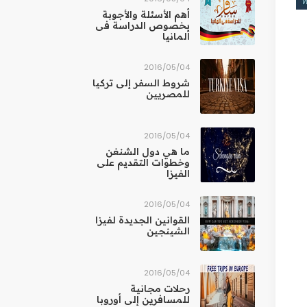
أهم الأسئلة والأجوبة
بخصوص الدراسة فى
ألمانيا
04‏/05‏/2016
شروط السفر إلى تركيا
للمصريين
04‏/05‏/2016
ما هي دول الشنغن
وخطوات التقديم على
الفيزا
04‏/05‏/2016
القوانين الجديدة لفيزا
الشينجين
04‏/05‏/2016
رحلات مجانية
للمسافرين إلى أوروبا