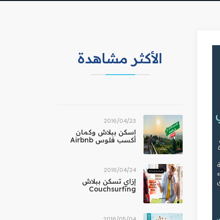
الأكثر مشاهدة
23‏/04‏/2016
اسكن ببلاش وكمان
أكسب فلوس Airbnb
24‏/04‏/2016
إزاي تسكن ببلاش
Couchsurfing
04‏/05‏/2016