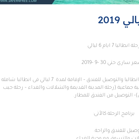
لة انطاليا 7 ايام 6 ليالي
 ساري حتي 30 -9 -2019
طاليا والتوصيل للفندق
–
الإقامة لمدة
7
ليالي فى انطاليا شامله
ة جماعية
(
رحلة المدينة القديمة
والشلالات والغداء
– رحلة جيب
)-
التوصيل من الفندق للمطار
.
برنامج الرحلة كالأتى
:
وصيل للفندق والراحة
.
الات والتسوق مع وجبة الغداء