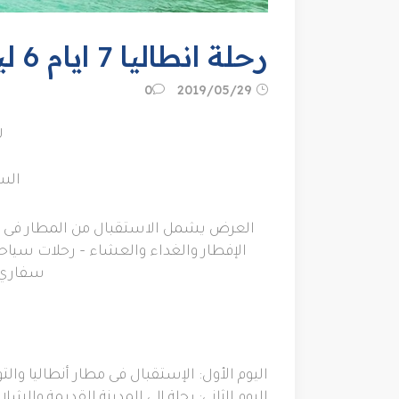
رحلة انطاليا 7 ايام 6 ليالي 2019
29‏/05‏/2019
0
رح
السعر
العرض يشمل الاستقبال من المطار فى ان
الإفطار والغداء والعشاء
–
رحلات سياحي
سفاري
اليوم الأول
:
الإستقبال فى مطار أنطاليا والت
اليوم الثاني
:
رحلة إلى المدينة القديمة والشل