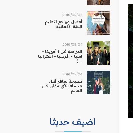
04‏/05‏/2016
أفضل مواقع لتعليم
اللغة الألمانية
04‏/05‏/2016
الدراسة فى ( أمريكا -
آسيا - أفريقيا - أستراليا
... )
04‏/05‏/2016
نصيحة سافر قبل
متسافر لأي مكان فى
العالم
اضيف حديثا