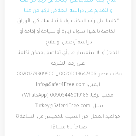
متاح أيضا التقديم على الإقامة فى تركيا من هنــــا
والتقديم على دراسة اللغة فى تركيا من هنـــا
* كلمنا على رقم المكتب واحنا نخلصلك كل الأوراق
الخاصة بالفيزا سواء زيارة أو سياحة أو إقامة أو
دراسة أو عمل او علاج.
للحجز أو الاستفسار عن أي تفاصيل ممكن تكلمنا
على رقم الشركة
مكتب مصر: 00201018647306 _ 00201279309900
ايميل:
Info@Safer4Free.com
مكتب تركيا: 00905445019185 (
WhatsApp
)
ايميل:
Turkey@Safer4Free.com
مواعيد العمل: من السبت للخميس من الساعة 8
صباحاً لـ 6 مساءًا.