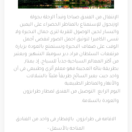
الإنتقال من الفندق صباحا وتبدأ الرحلة بجولة
اوزنجول للإستمتاع بالمناظر الخضراء على اليمين
واليسار لحين الوصول للقرية لتري جمال البحيرة ولا
تنسي الكاميرا لتوثيق اجمل الصور لنقضي أجمل
الوقت على ضفاف البحيرة ونستمتع بالعودة بزيارة
مرتفعات السلطان مراد دير سوميلا الشهير
:
ويعتبر
من أكثر المعالم السياحية جذباً للسياح، إذ يمتاز
بطريقة بنائه العجيبة فهو معلم أثري وطبيعي في آن
واحد حيث يعبر السائح طريقاً مليئاً بالشلالات
والأنهار والمناظر الطبيعية
اليوم الرابع
:
التوصيل من الفندق لمطار طرابزون
والعودة بالسلامة
.
الاقامه
فى
طرابزون
بالإفطار
فى
واحد
من
الفنادق
المتاحة
بالأسفل
:-