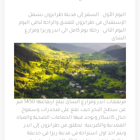
اليوم الأول
:
السفر إلى مدينة طرابزون يشمل
الإستقبال فى طرابزون للفندق والراحة لباقي اليوم
اليوم الثاني
:
رحلة يوم كامل الي ايدر وريزا ومزارع
الشاى
مرتفعات ايدر ومزارع الشاي يبلغ ارتفاعها
1450
متر
عن سطح البحر حيث تقع على منحدرات وسفوح
جبال كاشكار ويوجد فيها الحمامات الصحية والمياه
المعدنية والكبريتية
.
ننطلق من طرابزون إلى ايدر
ويتم اخذ اول استراحة في مدينة ريزا في حديقة