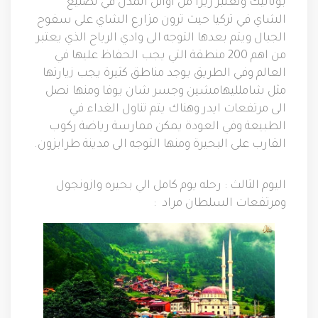
بوتانيك وتعتبر ريزا من اوائل
المدن في تصنيع
الشاي في تركيا حيث ترون مزارع الشاي على سفوح
الجبال ويتم بعدها التوجه الى وادي الرياح الذي يعتبر
من اهم
200
منطقة التي يجب الحفاظ عليها في
العالم وفي الطريق يوجد مناطق كثيرة يجب زيارتها
مثل شاملليهامشين وجسر شان يوفا ومنها نصل
الى مرتفعات ايدر وهناك يتم تناول الغداء في
الطبيعة وفي العودة يمكن ممارسة رياضة ركوب
القارب على البحيرة ومنها التوجه الى مدينة طرابزون
.
اليوم الثالث
:
رحله يوم كامل الي بحيره وازونجول
ومرتفعات السلطان مراد
: