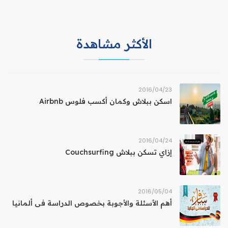
الأكثر مشاهدة
23‏/04‏/2016
اسكن ببلاش وكمان أكسب فلوس Airbnb
24‏/04‏/2016
إزاي تسكن ببلاش Couchsurfing
04‏/05‏/2016
أهم الأسئلة والأجوبة بخصوص الدراسة فى ألمانيا