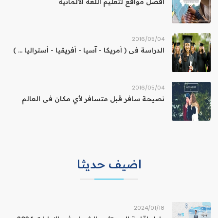
أفضل مواقع لتعليم اللغة الألمانية
04‏/05‏/2016
الدراسة فى ( أمريكا - آسيا - أفريقيا - أستراليا ... )
04‏/05‏/2016
نصيحة سافر قبل متسافر لأي مكان فى العالم
اضيف حديثا
18‏/01‏/2024