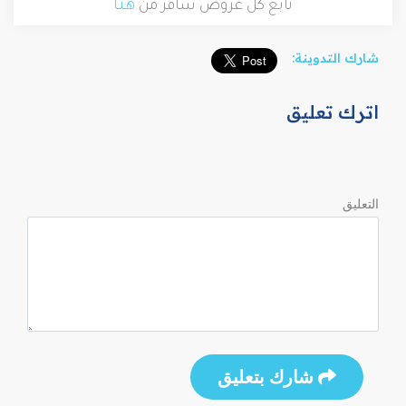
تابع كل عروض سافر من
هـنـا
شارك التدوينة:
اترك تعليق
التعليق
شارك بتعليق