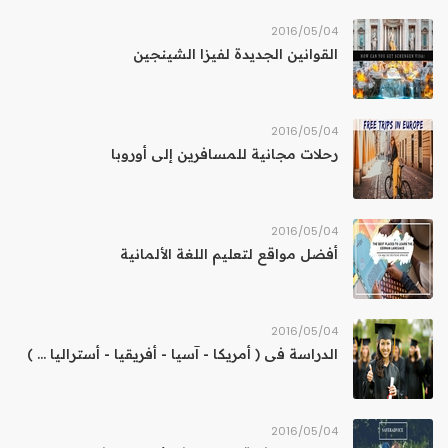
04‏/05‏/2016
القوانين الجديدة لفيزا الشينجين
04‏/05‏/2016
رحلات مجانية للمسافرين إلى أوروبا
04‏/05‏/2016
أفضل مواقع لتعليم اللغة الألمانية
04‏/05‏/2016
الدراسة فى ( أمريكا - آسيا - أفريقيا - أستراليا ... )
04‏/05‏/2016