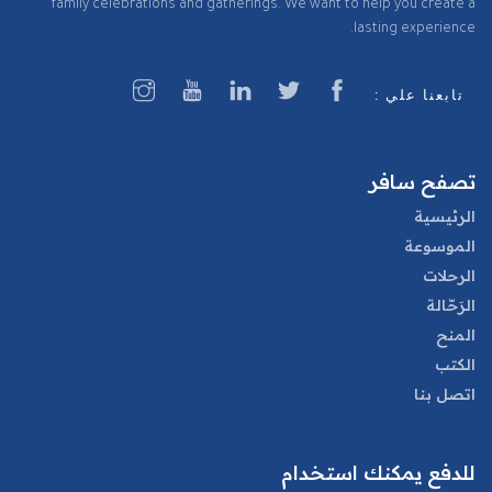
family celebrations and gatherings. We want to help you create a
lasting experience.
تابعنا علي :
تصفح سافر
الرئيسية
الموسوعة
الرحلات
الرَحّالة
المنح
الكتب
اتصل بنا
للدفع يمكنك استخدام