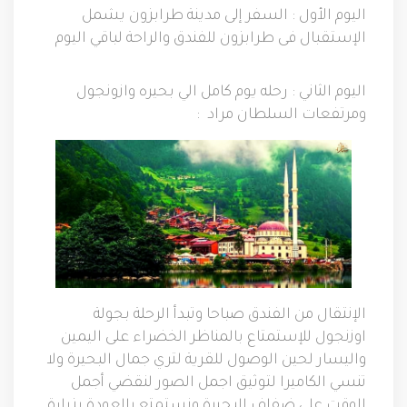
اليوم الأول
:
السفر إلى مدينة طرابزون يشمل
الإستقبال فى طرابزون للفندق والراحة لباقي اليوم
اليوم الثاني
:
رحله يوم كامل الي بحيره وازونجول
ومرتفعات السلطان مراد
:
الإنتقال من الفندق صباحا وتبدأ الرحلة بجولة
اوزنجول للإستمتاع بالمناظر الخضراء على اليمين
واليسار لحين الوصول للقرية لتري جمال البحيرة ولا
تنسي الكاميرا لتوثيق اجمل الصور لنقضي أجمل
الوقت على ضفاف البحيرة ونستمتع بالعودة بزيارة