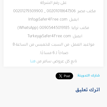
على رقم الشركة
مكتب مصر: 00201018647306 _ 00201279309900
ايميل:
Info@Safer4Free.com
مكتب تركيا: 00905445019185 (
WhatsApp
)
ايميل:
Turkey@Safer4Free.com
مواعيد العمل: من السبت للخميس من الساعة 8
صباحاً لـ 6 مساءًا.
تابع كل عروض سافر من
هـنـا
شارك التدوينة:
اترك تعليق