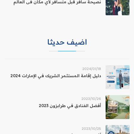
نصيحة سافر قبل متسافر لأي مكان فى العالم
اضيف حديثا
18‏/01‏/2024
دليل إقامة المستثمر الشريك في الإمارات 2024
26‏/10‏/2023
أفضل الفنادق في طرابزون 2023
25‏/10‏/2023