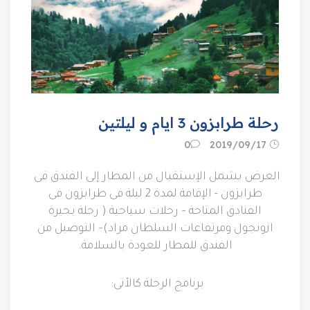
رحلة طرابزون 3 ايام و ليلتين
17‏/09‏/2019
0
العرض يشمل
الإستقبال من المطار إلى الفندق فى
طرابزون
-
الإقامة لمدة
2
ليلة فى طرابزون فى
الفنادق المتاحة
–
رحلات سياحية
(
رحلة بحيرة
ازونجول ومرتفاعات السلطان مراد
)–
التوصيل من
الفندق للمطار للعودة بالسلامة
.
برنامج الرحلة كالأتى
: