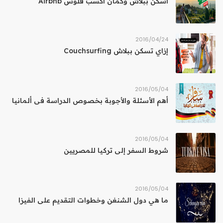
اسكن ببلاش وكمان أكسب فلوس Airbnb
24‏/04‏/2016
إزاي تسكن ببلاش Couchsurfing
04‏/05‏/2016
أهم الأسئلة والأجوبة بخصوص الدراسة فى ألمانيا
04‏/05‏/2016
شروط السفر إلى تركيا للمصريين
04‏/05‏/2016
ما هي دول الشنغن وخطوات التقديم على الفيزا