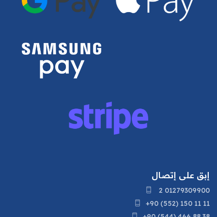
إبق على إتصال
2 01279309900
+90 (552) 150 11 11
+90 (544) 466 88 38