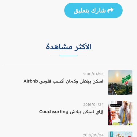
شارك بتعليق
الأكثر مشاهدة
23‏/04‏/2016
اسكن ببلاش وكمان أكسب فلوس Airbnb
24‏/04‏/2016
إزاي تسكن ببلاش Couchsurfing
04‏/05‏/2016