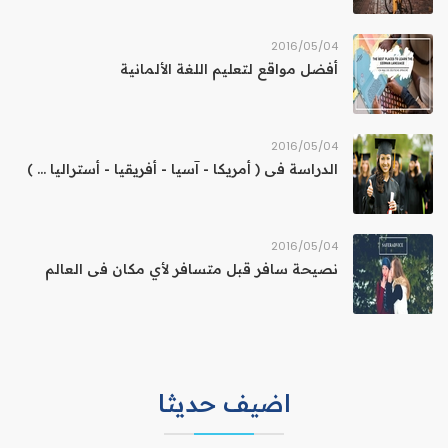
04‏/05‏/2016
أفضل مواقع لتعليم اللغة الألمانية
04‏/05‏/2016
الدراسة فى ( أمريكا - آسيا - أفريقيا - أستراليا ... )
04‏/05‏/2016
نصيحة سافر قبل متسافر لأي مكان فى العالم
اضيف حديثا