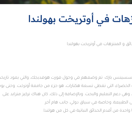
زهات في أوتريخت بهولندا
ائق و المنتزهات في أوتريخت بهولندا
شت سسينس بارك. تم وضعهم في وحول فورت هوفديجك، والتي يعود تاريخه
من المساحات الخضراء، التي تغطي تسعة هكتارات، هو جزء من جامعة أوترخت. وحتى يوم
ة، وهي دعم التعليم والبحث. وبالإضافة إلى ذلك، كان هناك تركيز متزايد على
ظ على الطبيعة، وخاصة في سياق دولي، جانب هام آخر.