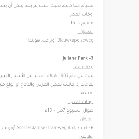
معبأة، كما كانت، بحيث السم لم يعد يمكن أن يسب
اوقات العمل:
مفتوح دائما.
العنوان :
‪Blauwkapelseweg‬, أوترخت,‎ هولندا‬‬‬
3- ‪Juliana Park‬‬‬
نبذة عامة :
بنيت في عام 1903. هناك العديد من ال
يفاجأك إذا قابلت بعض الغزلان والدجاج او انواع ك
نفسها.
اوقات العمل:
طوال الاسبوع 7ص – 10م.
العنوان :
‪Amsterdamsestraatweg 451‬, 3553 EB أوترخت,‎ هولندا‬‬
الهاتف :