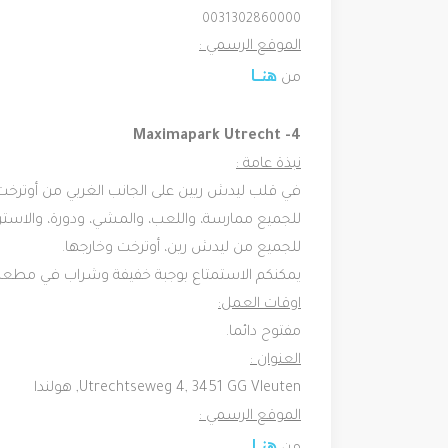
0031302860000
الموقع الرسمي :
هنـــــا
من
4- ‪Maximapark Utrecht‬‬‬
نبذة عامة :
في قلب ليدش ريين على الجانب الغربي من أوترخت،
للجميع ممارسة، واللعب، والمشي، ودورة، والاسترخا
للجميع من ليدش رين، أوترخت وخارجها.
يمكنكم الاستمتاع بوجبة خفيفة وشراب في مطعم 
اوقات العمل:
مفتوح دائما.
العنوان :
Utrechtseweg 4, 3451 GG Vleuten, هولندا
الموقع الرسمي :
هنــــا