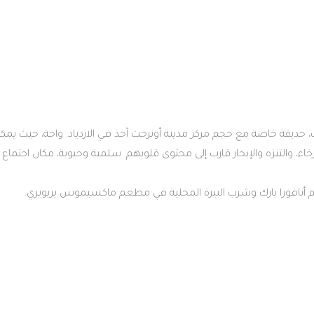
 حديقة خاصة مع حجم مركز مدينة أوترخت آخذ في الازدياد. واحة، حيث يمك
ء، والتنزه والإبحار قارب إلى محتوى قلوبهم. سلمية وحيوية، مكان اجتماع
أنافورا بارك وشرب البيرة المحلية في مطعم ماكسيموس بريويري.