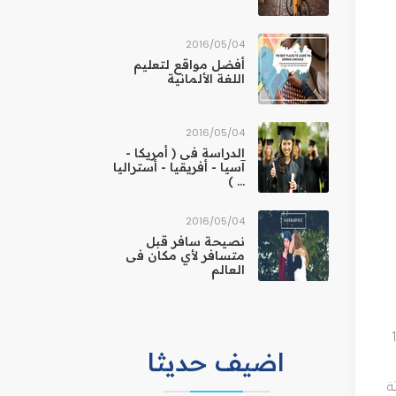
04‏/05‏/2016
أفضل مواقع لتعليم
اللغة الألمانية
04‏/05‏/2016
الدراسة فى ( أمريكا -
آسيا - أفريقيا - أستراليا
... )
04‏/05‏/2016
نصيحة سافر قبل
متسافر لأي مكان فى
العالم
بلدية، ومنذ عام 1876
اضيف حديثا
ثة