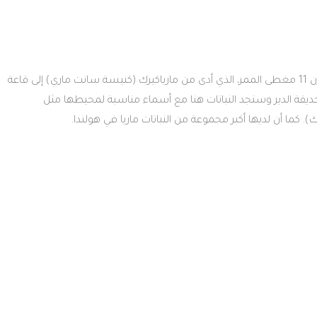
بانهوف القديم (فناء) سانت ماري هو بقايا من القرن 11 مغطى الممر، الذي أدى من مارياكيرك (كنيسة سانت ماري) إلى قاعة
قة الدير وستجد النباتات هنا مع أسماء مناسبة لمحيطها مثل
كما أن لديها أكبر مجموعة من النباتات ماريا في هولندا.