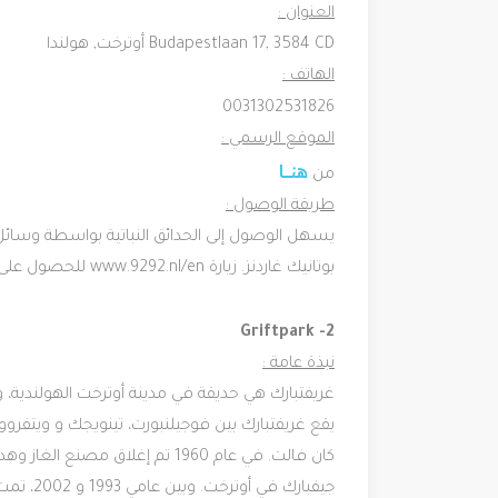
العنوان :
‪Budapestlaan 17‬, 3584 CD أوترخت,‎ هولندا‬‬
الهاتف :
0031302531826
الموقع الرسمي :
هنـــــا
من
طريقة الوصول :
يسهل الوصول إلى الحدائق النباتية بواسطة وسائل ا
بوتانيك غاردنز. زيارة www.9292.nl/en للحصول على أحدث المعلومات النقل.
2- ‪Griftpark‬‬‬‬
نبذة عامة :
غريفتبارك هي حديقة في مدينة أوترخت الهولندية،
كان فالت. في عام 1960 تم إغلا
جيفبارك 