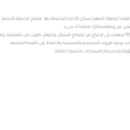
ولندا ومثواه المهم لسكان الأحياء المحيطة بها. ملامح الحديقة الأصلية،
إعلان عن ويلهلمينابارك معلما لا شيء.
ويلهيلمينا مؤسسة وضواحيها موجود منذ عام 1992 ويهدف إلى الدفاع عن مصالح السكان وحيهم، بالقرب من يلهيلمينا، إيم
لق برصد نوعية ظروف المعيشة والمعيشة والحفاظ على القيمة الضخمة
ؤولة واستخدام المساحات الخضراء العامة.