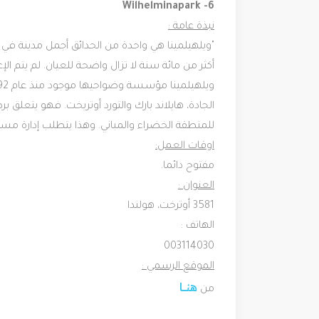
6- ‪Wilhelminapark‬‬‬
نبذة عامة :
"ويلهيلمينا هي واحدة من الحدائق أجمل مدينة في ه
أكثر من مائة سنة لا تزال واضحة للعيان. لم يتم ال
الجادة، هايلاند بارك والتورد أوتريخت. فهو يتع
للمنطقة الخضراء والمباني. وهذا يتطلب إدارة مس
اوقات العمل:
مفتوح دائما.
العنوان :
3581 أوترخت، هولندا
الهاتف :
003114030
الموقع الرسمي :
هنــــا
من