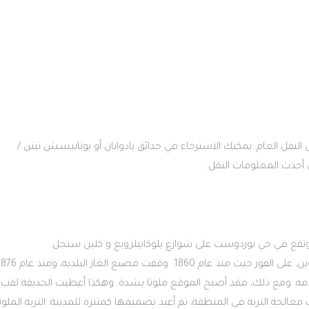
لنقل العام. يمكنك الاسترخاء في حدائق بادوانان أو بوتانيسش تينن /
 وتقع في حي نوردوست على شوارع بلوكابيلزويغ و كلين سنجل.
يقع غريفتبارك بين فوجيلنبورت، تينويجك و ويتفرووين، على الفور حيث منذ عام 1860 وقفت مصنع الغاز ال
ق مصنع الغاز وهدمه. ومع ذلك، فقد أصبح الموقع ملوثا بشدة. وهكذا أعطيت الحديقة لقب
في أوترخت. وبين عامي 1993 و 2002، تمت معالجة التربة في المنطقة، ثم أعيد تصميمها كمتنزه للمدينة. التربة الملو