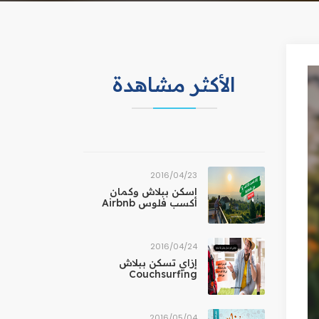
الأكثر مشاهدة
23‏/04‏/2016
اسكن ببلاش وكمان
أكسب فلوس Airbnb
24‏/04‏/2016
إزاي تسكن ببلاش
Couchsurfing
04‏/05‏/2016