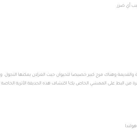
ب أي ضرر.
أشجار الكبيرة والقديمة وهناك مرج كبير خصيصا للحيوان حيث الغزلان يمكنها التجول. ول
ثيرة من البط على الممشي الخاص بك! اكتشاف هذه الحديقة الأثرية الخاصة