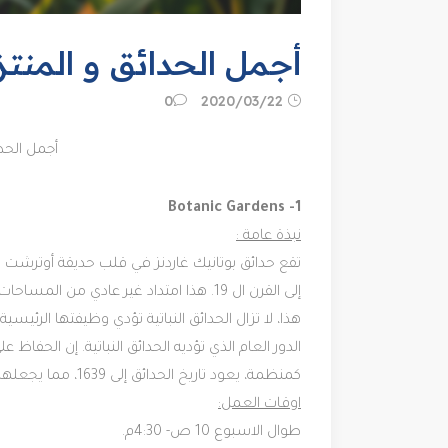
أجمل الحدائق و المنت
22‏/03‏/2020
0
أجمل الحد
1- ‪Botanic Gardens‬‬‬
نبذة عامة :
تقع حدائق بوتانيك غاردنز في قلب حديقة أوتر
إلى القرن ال 19. هذا امتداد غير عادي 
هذا، لا تزال الحدائق النباتية تؤدي وظيفتها الرئيسي
الدور العام الذي تؤديه الحدائق النباتية. إن الحفا
كمنظمة، يعود تاريخ الحدائق إلى 1639، مما يجعلها واحدة من أقدم الحدائق النباتية في كل من هولندا.
اوقات العمل:
طوال الاسبوع 10 ص- 4:30م.