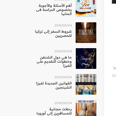
أهم الأسئلة والأجوبة
بخصوص الدراسة فى
ألمانيا
04‏/05‏/2016
شروط السفر إلى تركيا
للمصريين
04‏/05‏/2016
ما هي دول الشنغن
وخطوات التقديم على
الفيزا
ا
نا
04‏/05‏/2016
القوانين الجديدة لفيزا
الشينجين
04‏/05‏/2016
رحلات مجانية
للمسافرين إلى أوروبا