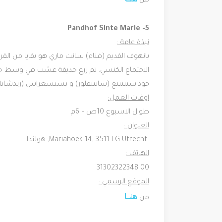
من
5- ‪Pandhof Sinte Marie‬‬‬
نبذة عامة :
الاجتماع الكنسي. تم زرع حديقة عشب في وسط حدي
جوداسبينينغ (ساتينفلور) و يسيسغراس (ريدشانك). 
اوقات العمل:
طوال الاسبوع 10ص – 6م.
العنوان :
Mariahoek 14, 3511 LG Utrecht, هولندا
الهاتف :
00 31302322348
الموقع الرسمي :
هنـــــا
من