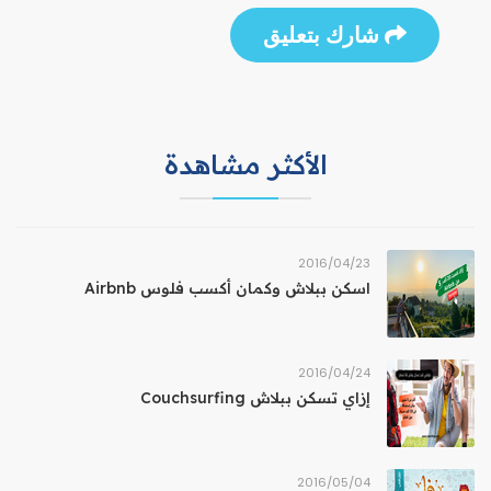
شارك بتعليق
الأكثر مشاهدة
23‏/04‏/2016
اسكن ببلاش وكمان أكسب فلوس Airbnb
24‏/04‏/2016
إزاي تسكن ببلاش Couchsurfing
04‏/05‏/2016