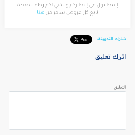
إسطنبول فى إنتظاركم ونتمني لكم رحلة سعيدة
تابع كل عروض سافر من
هـنـا
شارك التدوينة:
اترك تعليق
التعليق