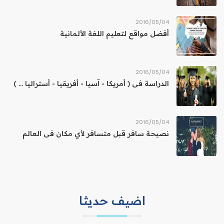
04‏/05‏/2016
أفضل مواقع لتعليم اللغة الألمانية
04‏/05‏/2016
الدراسة فى ( أمريكا - آسيا - أفريقيا - أستراليا ... )
04‏/05‏/2016
نصيحة سافر قبل متسافر لأي مكان فى العالم
اضيف حديثا