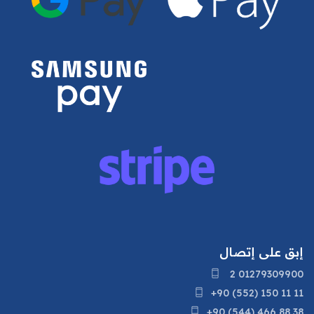
إبق على إتصال
2 01279309900
+90 (552) 150 11 11
+90 (544) 466 88 38