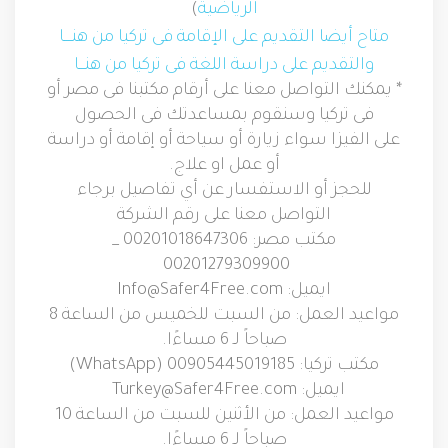
الرياضية
)
متاح أيضا التقديم على الإقامة فى تركيا من هنــــا
والتقديم على دراسة اللغة فى تركيا من هنـــا
* يمكنك التواصل معنا على أرقام مكتبنا فى مصر أو
فى تركيا وسنقوم بمساعدتك فى الحصول
على الفيزا سواء زيارة أو سياحة أو إقامة أو دراسة
أو عمل او علاج.
للحجز أو الاستفسار عن أي تفاصيل برجاء
التواصل معنا على رقم الشركة
مكتب مصر: 00201018647306 _
00201279309900
ايميل:
Info@Safer4Free.com
مواعيد العمل: من السبت للخميس من الساعة 8
صباحاً لـ 6 مساءًا.
مكتب تركيا: 00905445019185 (
WhatsApp
)
ايميل:
Turkey@Safer4Free.com
مواعيد العمل: من الأثنين للسبت من الساعة 10
صباحاً لـ 6 مساءًا.