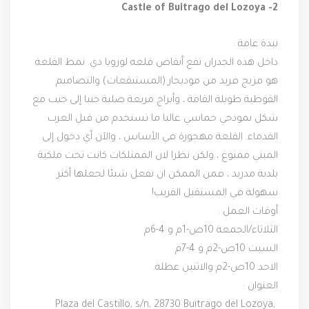
	Castle of Buitrago del Lozoya -2
نبذة عامة :
داخل هذه الجدران تقع أنقاض قلعه لوزويا دي. نمط القلعة 
هو مزيج فريد من موديجار (المستنقعات) والتصاميم 
القوطية طويلة القامة ، وأبراج مربعة صلبة جنبا إلى جنب مع 
شكل نموذجي خماسي غالبا ما تستخدم من قبل العرب 
القدماء. القلعة مهجورة في الأساس ، والآن أي دخول إلى 
المبني ممنوع ، ولكن نظرا لان الممتلكات كانت تحت ملكية 
بلدية مدريد ، فمن الممكن ان تفعل شيئا لجعلها أكثر 
سهولة في المستقبل القريب!
أوقات العمل :
الثلاثاء/الجمعة 10ص-1م و 4-6م
السبت 10ص-2م و 4-7م
الاحد 10ص-2م والاثنين عطلة.
العنوان :
 Plaza del Castillo, s/n, 28730 Buitrago del Lozoya, 