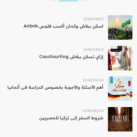
23‏/04‏/2016
اسكن ببلاش وكمان أكسب فلوس Airbnb
24‏/04‏/2016
إزاي تسكن ببلاش Couchsurfing
04‏/05‏/2016
أهم الأسئلة والأجوبة بخصوص الدراسة فى ألمانيا
04‏/05‏/2016
شروط السفر إلى تركيا للمصريين