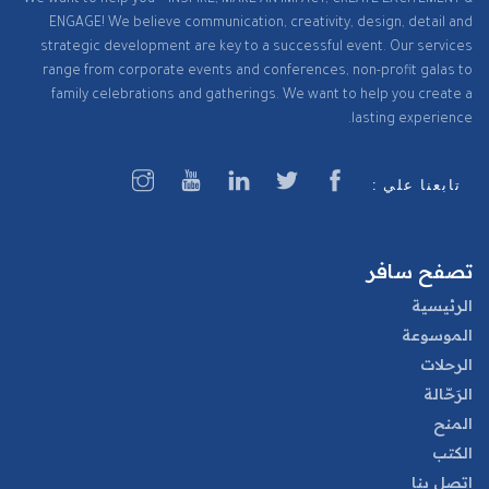
We want to help you – INSPIRE, MAKE AN IMPACT, CREATE EXCITEMENT &
ENGAGE! We believe communication, creativity, design, detail and
strategic development are key to a successful event. Our services
range from corporate events and conferences, non-profit galas to
family celebrations and gatherings. We want to help you create a
lasting experience.
تابعنا علي :
تصفح سافر
الرئيسية
الموسوعة
الرحلات
الرَحّالة
المنح
الكتب
اتصل بنا