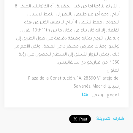
، التي تم بناؤها اما من قبل المغاربة ، أو الكاثوليك. الهيكل 8 
أبراج ، وهو أمر غير طبيعي بالنظر إلى النمط الاسباني 
النموذجي فقط تشمل 4 أبراج. لا يعرف الكثير عن هذه 
القلعة ، إلا انه كان بناء في مكان ما بين 10th-11th القرن ، 
وانه علي الأرجح بمثابه وظيفة دفاعية علي طول الطريق إلى 
توليدو. وهناك معرض مصغر داخل القلعة ، ولكن الأهم من 
ذلك ، يمكن للزوار التسلق إلى السطح للحصول علي رؤية  
360 º  من فياريخو دي سالفانييس.
العنوان :
Plaza de la Constitución, 1A, 28590 Villarejo de 
Salvanés, Madrid, إسبانيا
هنا
الموقع الرسمي : 
شارك التدوينة: