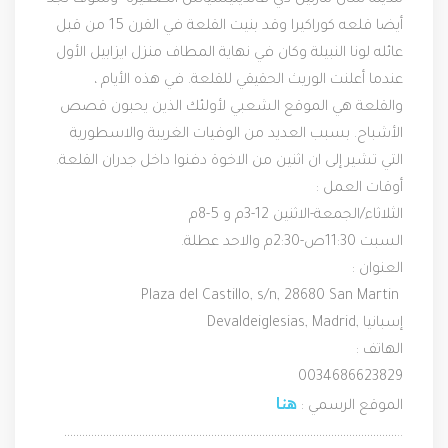
مدينه سان مارتين دي فالديليسياس الصغيرة  وسوف تجد 
أيضا قلعه كوراكيرا وقد بنيت القلعة في القرن 15 من قبل 
عائله لونا النبيلة وكان في نهاية المطاف منزل ايزابيل الأول 
عندما أعلنت الوريث الحقيقي للقلعة. في هذه الأيام ، 
والقلعة هي الموقع الشعبي لأولئك الذين يحبون قصص 
الأشباح. بسبب العديد من الوفيات الغريبة والاسطورية 
التي تشير إلى ان اثنين من الاخوة دفنوا داخل جدران القلعة.
أوقات العمل :
الثلاثاء/الجمعة-الاثنين 12-3م و 5-8م
السبت 11:30ص-2:30م والاحد عطلة.
العنوان :
Plaza del Castillo, s/n, 28680 San Martin 
Devaldeiglesias, Madrid, إسبانيا
الهاتف :
0034686623829
هنا
الموقع الرسمي : 
…………………………………………………………………………………………………..