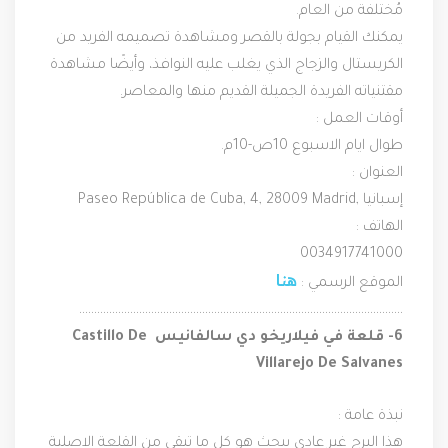
مُختلفة من العام.
يمكنك القيام بجولة بالقصر ومشاهدة تصميمه الفريد من 
الكريستال والزجاج الذي يغلب عليه النوافذ، وأيضًا مشاهدة 
مقتنياته الفريدة الجميلة القديم منها والمعاصر.
أوقات العمل :
طوال ايام الاسبوع 10ص-10م.
العنوان :
 Paseo República de Cuba, 4, 28009 Madrid, إسبانيا
الهاتف :
0034917741000
هنا
الموقع الرسمي : 
………………………………………………………………………………………………
6- قلعة في فيلاريخو دي سالفانيس Castillo De 
Villarejo De Salvanes
نبذة عامة :
هذا البرج غير عادي يبحث هو كل ما تبقي من القلعة الاصلية 