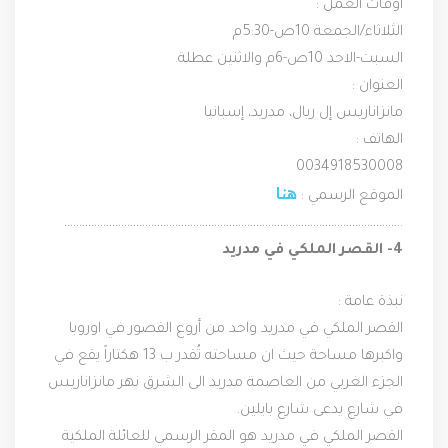
أوقات العمل :
الثلاثاء/الجمعة 10ص-5:30م
السبت-الاحد 10ص-6م والاثنين عطلة.
العنوان :
مانزاناريس إل ريال، مدريد، إسبانيا
الهاتف :
0034918530008
هنا
الموقع الرسمي : 
…………………………………………………………………………………………………..
4- القصر الملكي في مدريد
نبذة عامة :
القصر الملكي في مدريد واحد من أروع القصور في اوروبا 
واكبرها مساحة حيث ان مساحته تُقدر ب 13 هكتاراً يقع في 
الجزء الغربي من العاصمة مدريد الى الشرق نهر مانزاناريس 
في شارع يدعى شارع بايلين.
القصر الملكي في مدريد هو المقر الرسمي للعائلة الملكية 