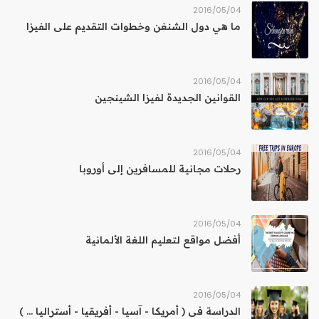
04‏/05‏/2016
ما هي دول الشنغن وخطوات التقديم على الفيزا
04‏/05‏/2016
القوانين الجديدة لفيزا الشينجين
04‏/05‏/2016
رحلات مجانية للمسافرين إلى أوروبا
04‏/05‏/2016
أفضل مواقع لتعليم اللغة الألمانية
04‏/05‏/2016
الدراسة فى ( أمريكا - آسيا - أفريقيا - أستراليا ... )