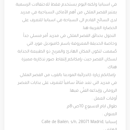
في اسبانيا ولكنه اليوم يستخدم فقط للاحتفالات الرسمية.
يعتبر القصر الملكي من أهم الأماكن السياحية في مدريد 
لدى السائح القادم الى السياحة في اسبانيا للتعرف على 
الحضارة الغربية هنا.
 التجول بحدائق القصر الملكي في مدريد أمر مسلي جداً 
وخاصة الحديقة المعروفة باسم كامبوديل مورد التي 
صُممت لتكون المكان الهادئ والمريح ذو الطبيعة الجذابة 
لسكان القصر حيث بإمكانكم إلتقاط صور تذكارية مميزة 
هناك.
 بإمكانكم زيارة كاتدرائية المودينا بالقرب من القصر الملكي 
في مدريد التي تعد مثالاً سامياً للتعرف على بدايات العصر 
الروماني وإبداعه الفنّي فيها.
أوقات العمل :
طوال ايام الاسبوع 10ص-8م.
العنوان :
 Calle de Bailén, s/n, 28071 Madrid, إسبانيا