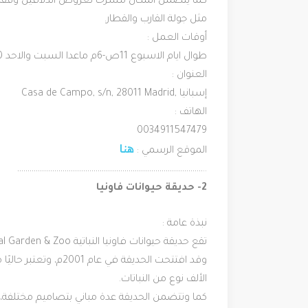
مثل جولة القارب والقطار.
أوقات العمل :
طوال ايام الاسبوع 11ص-6م ماعدا السبت والاحد 10:30ص-7م.
العنوان :
 Casa de Campo, s/n, 28011 Madrid, إسبانيا
الهاتف :
0034911547479
هنا
الموقع الرسمي : 
………………………………………………………………………………..
2- حديقة حيوانات فاونيا
نبذة عامة :
تقع حديقة حيوانات فاونيا النباتية Faunia Botanical Garden & Zoo في مدينة مدريد ، ضمن مساحة تصل إلى حوالي 14 هكتارًا.
الألف نوع من النباتات.