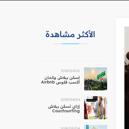
الأكثر مشاهدة
23‏/04‏/2016
اسكن ببلاش وكمان
أكسب فلوس Airbnb
24‏/04‏/2016
إزاي تسكن ببلاش
Couchsurfing
04‏/05‏/2016