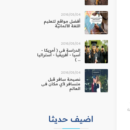
ديد من المرافق الأخرى مثل المطاعم، ويقدم أنشطة مميزة 
04‏/05‏/2016
أفضل مواقع لتعليم
اللغة الألمانية
04‏/05‏/2016
الدراسة فى ( أمريكا -
آسيا - أفريقيا - أستراليا
... )
04‏/05‏/2016
نصيحة سافر قبل
متسافر لأي مكان فى
العالم
وقد افتتحت الحديقة في عام 2001م، وتعتبر حاليًا من الاماكن السياحية في اسبانيا الهامة، وتضم 700 نوع من الحيوانات وقرابة 
اضيف حديثا