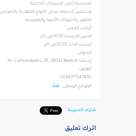
المناسبة لذوي الاحتياجات الخاصة.
الطيور، والحيوانات الأليفة والمفترسة.
أوقات العمل :
الاثنين/الجمعة 10:30ص-5م
السبت-الاحد 10:30ص-6م.
العنوان :
Av. Comunidades, 28, 28032 Madrid, إسبانيا
الهاتف :
0034911547482
هنا
الموقع الرسمي : 
شارك التدوينة:
اترك تعليق