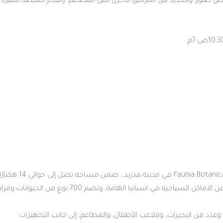
كما يتضمن المكان مسرحًا لعروض الدلافين وقفص طيور، والع
كما وتتضمن الحديقة عدة مباني بتصاميم مختلفة، وعدد من البحيرات، وملاعب الأطفال، والمطاعم، إلى جانب التجهيزات 