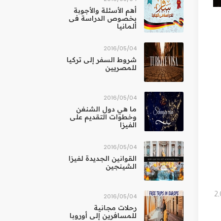
أهم الأسئلة والأجوبة
بخصوص الدراسة فى
ألمانيا
04‏/05‏/2016
شروط السفر إلى تركيا
للمصريين
04‏/05‏/2016
ما هي دول الشنغن
وخطوات التقديم على
الفيزا
04‏/05‏/2016
القوانين الجديدة لفيزا
الشينجين
وتشمل معارض أكواريوم حديقة حيوانات مدريد حديقة للحيوانات البرية، وأخرى للحيوانات الاليفة، وحوض مائي بسعة 2,000,000 
04‏/05‏/2016
رحلات مجانية
للمسافرين إلى أوروبا