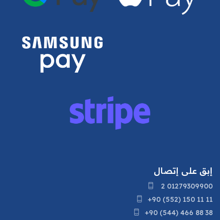
إبق على إتصال
2 01279309900
+90 (552) 150 11 11
+90 (544) 466 88 38