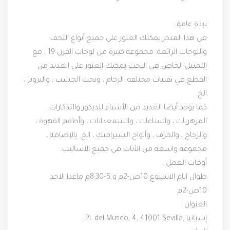
نبذة عامة :
في هذا المتجر يمكنك العثور علي جميع أنواع التحف 
واللوحات الرائعة. مجموعة كبيرة من لوحات القرن 19 ، مع 
التمثيل الخاص في النحت يمكنك العثور علي العديد من 
القطع في تقنيات مختلفه: الرخام ، ونحت الخشب ، والبرونز ، 
الخ.
كما يوجد أيضا العديد من الأشياء للديكور والتذكارات: 
المزهريات ، والساعات ، والشمعدانات ، وأطقم القهوة ، 
والزجاج ، والخزف ، وألواح السيراميك ، الخ. بالإضافة ، 
مجموعه واسعه من الأثاث في جميع الأساليب.
أوقات العمل :
طوال ايام الاسبوع 10ص-2م و 5-8:30م ماعدا الاحد 
10ص-2م.
العنوان :
Pl. del Museo, 4, 41001 Sevilla, إسبانيا