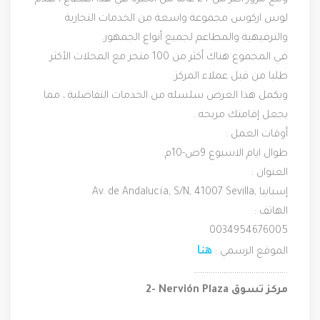
ومع مرور أكثر من 24 عاما من الخبرة في هذا القطاع ، تقدم 
لوس اركوس مجموعة واسعة من الخدمات التجارية 
والترفيهية والمطاعم لجميع أنواع الجمهور. 
في المجموع هناك أكثر من 100 متجر مع المحلات الأكثر 
طلبا من قبل عملاء المركز. 
ويكمل هذا العرض سلسله من الخدمات التفاضلية ، مما 
يجعل إقامتك مريحه .
أوقات العمل :
طوال ايام الاسبوع 9ص-10م.
العنوان :
Av. de Andalucía, S/N, 41007 Sevilla, إسبانيا
الهاتف :
0034954676005
هنا
الموقع الرسمي : 
……………………………………..
2- Nervión Plaza مركز تسوق