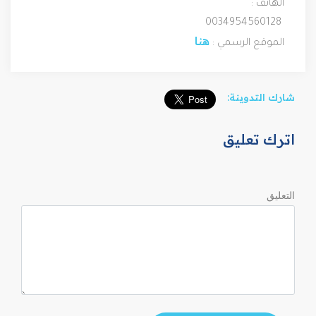
الهاتف :
 0034954560128
هنا
الموقع الرسمي : 
شارك التدوينة:
اترك تعليق
التعليق