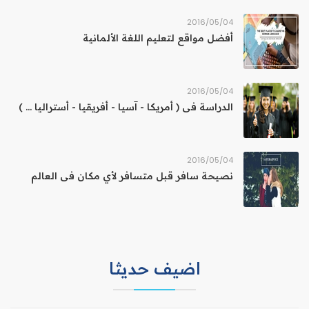
04‏/05‏/2016
أفضل مواقع لتعليم اللغة الألمانية
04‏/05‏/2016
الدراسة فى ( أمريكا - آسيا - أفريقيا - أستراليا ... )
04‏/05‏/2016
نصيحة سافر قبل متسافر لأي مكان فى العالم
اضيف حديثا