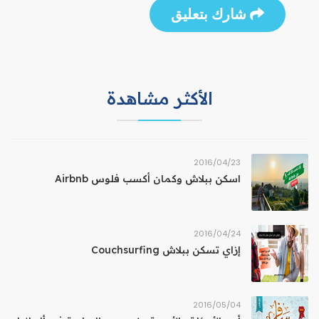
شارك بتعليق
الأكثر مشاهدة
23‏/04‏/2016
اسكن ببلاش وكمان أكسب فلوس Airbnb
24‏/04‏/2016
إزاي تسكن ببلاش Couchsurfing
04‏/05‏/2016