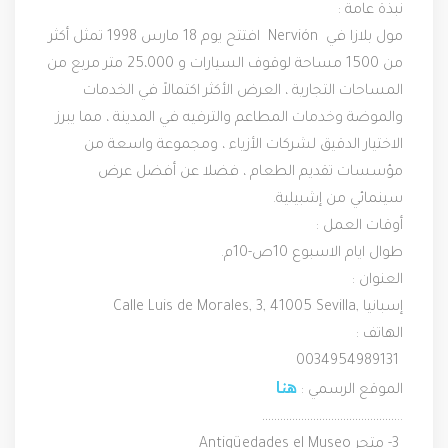
نبذة عامة :
مول بلازا في  Nervión  افتتح يوم 18 مارس 1998 تمثل أكثر 
من 1500 مساحة لوقوف السيارات و 25،000 متر مربع من 
المساحات التجارية ، العرض الأكثر اكتمالاً في الخدمات 
والموضة وخدمات المطاعم والترفيه في المدينة ، مما يبرز 
الاختيار الدقيق لشركات الأزياء ، ومجموعة واسعة من 
مؤسسات تقديم الطعام ، فضلا عن أفضل عرض 
سينمائي من إشبيلية.
أوقات العمل :
طوال ايام الاسبوع 10ص-10م.
العنوان :
 Calle Luis de Morales, 3, 41005 Sevilla, إسبانيا
الهاتف :
 0034954989131
هنا
الموقع الرسمي : 
………………………………………..
 3- 
متجر 
Antigüedades el Museo 