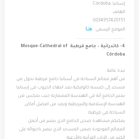
Córdoba, إسبانيا
الهاتف :
0034957420151
هنا
الموقع الرسمي : 
…………………………………………….
4- كاتدرائية – جامع قرطبة Mosque-Cathedral of 
Córdoba 
نبذة عامة :
من أهم معالم السياحة في أسبانيا جامع قرطبة تحول من 
مسجد إلى كنيسة كاثوليكية بعد انتهاء الحروب في إسبانيا.
يعتبر الجامع آية في الهندسة المعمارية حيث يعكس فن 
الهندسة الإسلامية والبيزنطية ويعد من افضل أماكن 
السياحة في قرطبة .
يمكنكم مشاهدة صحن الجامع الذي يعتبر من أجمل 
المعالم الموجودة ضمن المسجد الذي يتميز باحتوائه على 
الكثير من الآيات القرآنية والأدعية.