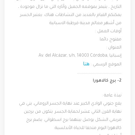
التاريخ ، يتيمز بموقعه الجميل وآثاره التي ما تزال موجودة ، 
يمكنكم القيام بالعديد من النشاطات هناك. يعتبر الجسر 
من أشهر معالم مدينة قرطبة الاسبانية
أوقات العمل :
مفتوح دائما.
العنوان :
Av. del Alcázar, s/n, 14003 Córdoba, إسبانيا
هنا
الموقع الرسمي : 
………………………………………….
2- برج كالاهورا
نبذة عامة :
يقع جنوبي الوادي الكبير عند نهاية الجسر الروماني، بني في 
نهاية القرن الثاني عشر لحماية الجسر. يتكون من برجين 
مربعي الشكل يوصل بينهما برج اسطواني. يضم برج 
كالاهورا اليوم متحفا للحياة الأندلسية.