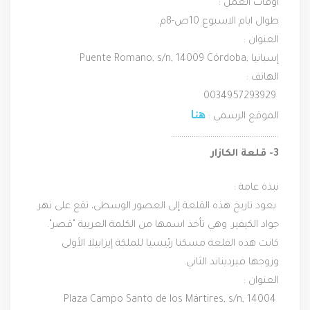
أوقات العمل :
طوال ايام الاسبوع 10ص-8م.
العنوان :
Puente Romano, s/n, 14009 Córdoba, إسبانيا
الهاتف :
 0034957293929
هنا
الموقع الرسمي : 
…………………………………………….
3- قلعة الكازار
نبذة عامة :
 يعود تاريخ هذه القلعة إلى العصور الوسطى، تقع على نهر 
جواد الكيفير. وهي تأخذ اسمها من الكلمة العربية "قصر". 
كانت هذه القلعة مسكنا رئيسيا للملكة إيزابيلا الأولى 
وزوجها فيرديناند الثاني.
العنوان :
 Plaza Campo Santo de los Mártires, s/n, 14004 