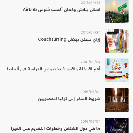
23‏/04‏/2016
اسكن ببلاش وكمان أكسب فلوس Airbnb
24‏/04‏/2016
إزاي تسكن ببلاش Couchsurfing
04‏/05‏/2016
أهم الأسئلة والأجوبة بخصوص الدراسة فى ألمانيا
04‏/05‏/2016
شروط السفر إلى تركيا للمصريين
04‏/05‏/2016
ما هي دول الشنغن وخطوات التقديم على الفيزا