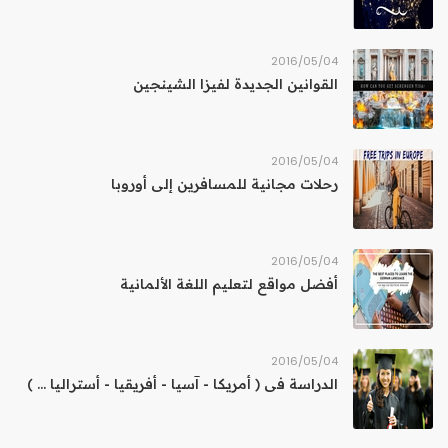
04‏/05‏/2016
القوانين الجديدة لفيزا الشينجين
04‏/05‏/2016
رحلات مجانية للمسافرين إلى أوروبا
04‏/05‏/2016
أفضل مواقع لتعليم اللغة الألمانية
04‏/05‏/2016
الدراسة فى ( أمريكا - آسيا - أفريقيا - أستراليا ... )