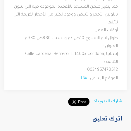
كما يتميز صحن المسجد بالأعمدة الموجودة فيه التي تتلون 
باللونين الأحمر والأبيض ووجود الكثير من الأحجار الكريمة التي 
تزيّنها.
أوقات العمل :
طوال ايام الاسبوع 10ص-7م والسبت 8:30ص-9:30م.
العنوان :
 Calle Cardenal Herrero, 1, 14003 Córdoba, إسبانيا
الهاتف :
0034957470512
هنا
الموقع الرسمي : 
شارك التدوينة:
اترك تعليق