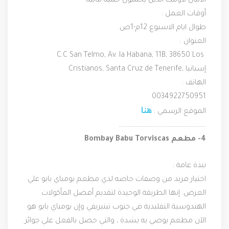
الألبان لأولئك الذين يحملون حمية نباتيه.
أوقات العمل :
طوال ايام الاسبوع 12م-1ص.
العنوان :
C.C San Telmo, Av. la Habana, 11B, 38650 Los 
Cristianos, Santa Cruz de Tenerife, إسبانيا
الهاتف :
0034922750951
هنا
الموقع الرسمي : 
…………………………………………………
4- مطعم ‪Bombay Babu Torviscas‬‬
نبذة عامة :
اختيار فريد من وصفات خاصه لدي مطعم بومباي بابو علي 
العرض. إنها الطريقة الوحيدة لتقديم أفضل المأكولات 
الهندوسية التقليدية في جنوب تينيريفي وإن بومباي بابو هو 
الآن مطعم يوصي به بشدة ، والتي حصل بالفعل علي جوائز 