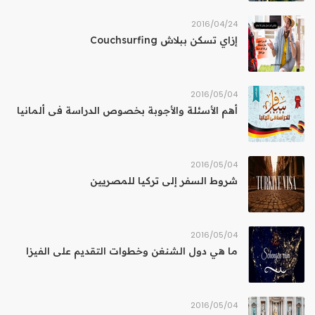
24‏/04‏/2016
إزاي تسكن ببلاش Couchsurfing
04‏/05‏/2016
أهم الأسئلة والأجوبة بخصوص الدراسة فى ألمانيا
04‏/05‏/2016
شروط السفر إلى تركيا للمصريين
04‏/05‏/2016
ما هي دول الشنغن وخطوات التقديم على الفيزا
04‏/05‏/2016