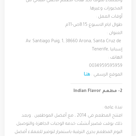
والعشاء سوف تجد هناك الطعم الاصلي اللبناني من 
المخبوزات وغيرها.
أوقات العمل :
طوال ايام الاسبوع 8:15ص-11م.
العنوان :
 Av. Santiago Puig, 1, 38660 Arona, Santa Cruz de 
Tenerife, إسبانيا
الهاتف :
0034959595959
هنا
الموقع الرسمي : 
…………………………………………………
نبذة عامة :
افتتح المطعم في 2014 ، مع أفضل الموظفين . وبعد 
ذلك بوقت قصير أنشئت خدمه الوجبات الجاهزة والتوصيل. 
اليوم المطعم يجري الترقية باستمرار لتوفير للعملاء أفضل 