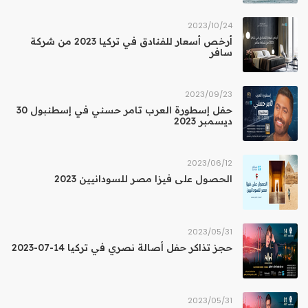
24‏/10‏/2023
أرخص أسعار للفنادق في تركيا 2023 من شركة
سافر
23‏/09‏/2023
حفل إسطورة العرب تامر حسني في إسطنبول 30
ديسمبر 2023
12‏/06‏/2023
الحصول على فيزا مصر للسودانيين 2023
31‏/05‏/2023
حجز تذاكر حفل أصالة نصري في تركيا 14-07-2023
31‏/05‏/2023