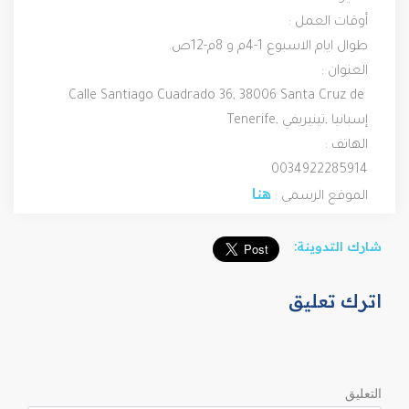
أوقات العمل :
طوال ايام الاسبوع 1-4م و 8م-12ص.
العنوان :
‪Calle Santiago Cuadrado 36‬, 38006 ‪Santa Cruz de 
الهاتف :
0034922285914
هنا
الموقع الرسمي : 
شارك التدوينة:
اترك تعليق
التعليق