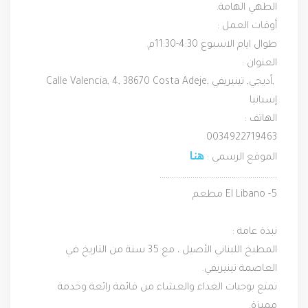
الطهي الهامة.
أوقات العمل :
طوال ايام الاسبوع 4:30-11:30م.
العنوان :
‪Calle Valencia, 4‬, 38670 ‪Costa Adeje‬, أديجي, تينيريفي,‎ 
الهاتف :
0034922719463
هنا
الموقع الرسمي : 
…………………………………………………
مطعم ‪El Libano‬ -5
نبذة عامة :
المطبخ اللبناني الأصيل ، مع 35 سنة من التاريخ في 
العاصمة تينيريفي.
تمتع بوجبات الغداء والعشاء من قائمة رائعة وخدمة 
مميزة.