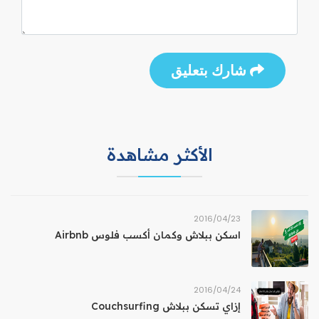
شارك بتعليق
الأكثر مشاهدة
23‏/04‏/2016
اسكن ببلاش وكمان أكسب فلوس Airbnb
24‏/04‏/2016
إزاي تسكن ببلاش Couchsurfing