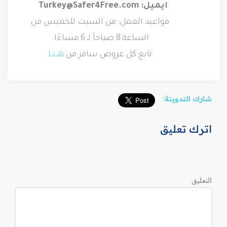
ايميل:
Turkey@Safer4Free.com
مواعيد العمل: من السبت للخميس من
الساعة 8 صباحاً لـ 6 مساءًا.
هـنـا
تابع كل عروض سافر من
شارك التدوينة:
اترك تعليق
التعليق