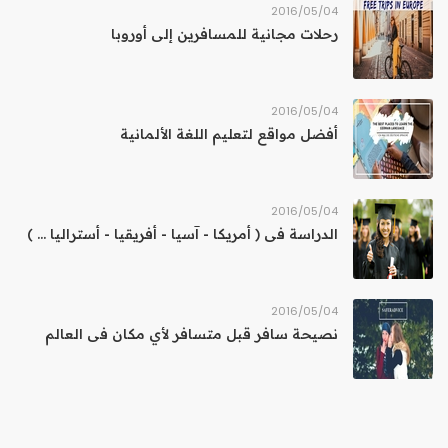
04‏/05‏/2016
رحلات مجانية للمسافرين إلى أوروبا
04‏/05‏/2016
أفضل مواقع لتعليم اللغة الألمانية
04‏/05‏/2016
الدراسة فى ( أمريكا - آسيا - أفريقيا - أستراليا ... )
04‏/05‏/2016
نصيحة سافر قبل متسافر لأي مكان فى العالم