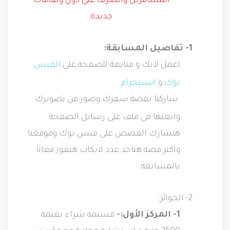
المسافرين والتعرف علي دول وثقافات
جديدة
1- تفاصيل المسابقة:
اعمل لايك و متابعة للصفحة علي
الفيس
بوك
و
انستجرام
.
شاركنا بقصة سفرك وصور من تصويرك
وابعتها فى ملف على رسايل
الصفحة
.
هنشارك القصص على فيس بوك وموقعنا
واكتر قصة هتاخد عدد لايكات هتفوز معانا
بالمسابقة.
2- الجوائز:
1- المركز الأول:-
 قسيمة شراء بقيمة 