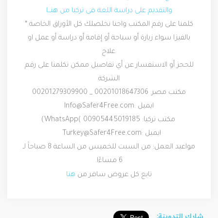
والتقديم على دراسة اللغة فى تركيا من هنـــ
ا
كلمنا على رقم المكتب واحنا نخلصلك كل الأوراق الخاصة
*
بالفيزا سواء زيارة أو سياحة أو إقامة أو دراسة أو عمل او
.
علاج
للحجز أو الاستفسار عن أي تفاصيل ممكن تكلمنا على رقم
الشركة
مكتب مصر: 00201018647306 _ 00201279309900
ايميل
:
Info@Safer4Free.com
مكتب تركيا: 00905445019185
(
WhatsApp)
ايميل
:
Turkey@Safer4Free.com
مواعيد العمل: من السبت للخميس من الساعة 8 صباحاً لـ
6 مساءًا
.
تابع كل عروض سافر من
هنا
شارك التدوينة: