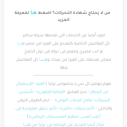
هنا
من لا يحتاج شهادة التحركات؟ اضغط
لمعرفة
المزيد
ا
عرف أيضا عن الخدمات التي تقدمها شركة سافر
كل التفاصيل الخاصة بالتقديم على الفيزا من مصر
هنــــ
ا
لو انت مصري ومقيم فى دولة من دول الخليج
ممكن نقدملك على الفيزا من عندك و
هـــنــ
ا
كل التفاصيل
عنها
-----------------------------------------------------
نقوم بتوفير كل شيء بخصوص تركيا
(
الفيز
ا
-
الإستقبال
من المطا
ر
-
حجز الفنادق
-
الإقامة القانوني
ة
-
تأسيس
الشركا
ت
-
برامج للرحلات اليومي
ة
-
حجز الطيران الدولي
والداخلي
-
تأجير سيارات خاص
ة
-
تأجير شقق مفروشة فى
أغلب المد
ن
-
تنظيم المعسكرات الرياضي
ة
)
متاح أيضا التقديم على الإقامة فى تركيا من هنــــ
ا