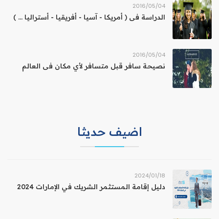
04‏/05‏/2016
الدراسة فى ( أمريكا - آسيا - أفريقيا - أستراليا ... )
04‏/05‏/2016
نصيحة سافر قبل متسافر لأي مكان فى العالم
اضيف حديثا
18‏/01‏/2024
دليل إقامة المستثمر الشريك في الإمارات 2024