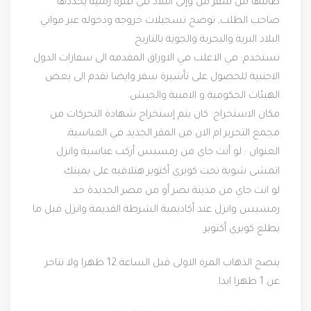
طالبها من سفر من وإلى البلاد في فترة زمنية يحددها
صاحب الطلب, توضح تسجيلات خروجه ودخوله عبر مواني
البلاد البرية والبحرية والجوية بالتاريخ
تستخدم: في الاغلب في الاوراق المقدمه الى سفارات الدول
الاجنبية للحصول على تأشيرة سفر وايضا تقدم الى بعض
الهيئات الحكومية و الامنية والجيش.
مكان الاستخراج:
كان يتم إستخراج شهادة التحركات من
مجمع التحرير ام الان من المقر الجديد في العباسية،
العنوان : لو أنت جاي من رمسيس أركب عباسية وانزل
اتمشى شوية تحت كوبري أكتوبر هتلاقيه على يمينك
.
لو انت جاي من مدينة نصر أو من مصر الجديدة خد
رمسيس وانزل عند أكاديمية الشرطة القديمة وانزل قبل ما
يطلع كوبري أكتوبر
.
ينصح الذهاب المرة الاولى قبل الساعة 12 ظهرا ولا تتاخر
عن 1 ظهرا ابدا.