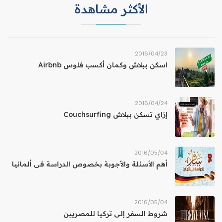
الأكثر مشاهدة
23‏/04‏/2016
اسكن ببلاش وكمان أكسب فلوس Airbnb
24‏/04‏/2016
إزاي تسكن ببلاش Couchsurfing
04‏/05‏/2016
أهم الأسئلة والأجوبة بخصوص الدراسة فى ألمانيا
04‏/05‏/2016
شروط السفر إلى تركيا للمصريين