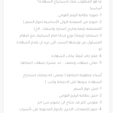
ما هو المطلوب منك لاستخراج الشهادة؟
أساسيا:
1- صورة بطاقة الرقم القومي.
2- صورة من الصفحة الاولى الأساسية لجواز السفر (
المتضمنه رقمه وتاريخ اصداره واسمك ..الخ)
3- استمارة (ورقة) توزع مجانا امام الشبابيك مع افهام
المسئول عن توزيعها السبب التي تريد ان تقدم الشهادة
له.
4- قلم جاف لتملأ بيانات الشهادة.
5- ثماني جنيهات ونصف , خذ عشرة جنيهات احتياطيا.
أشياء مطلوبه احتياطيا ( بمعنى انه يمكنك استخراج
الشهادة بدونها لكن الاحتياط واجب ) :
1- اصل جواز السفر.
2- اصل بطاقة الرقم القومي.
3- فلوس اكثر قد تحتاج الى تصوير شئ اخر.
4- صور للصفحات الاخرى بالجواز المحتوية على تأشيرات