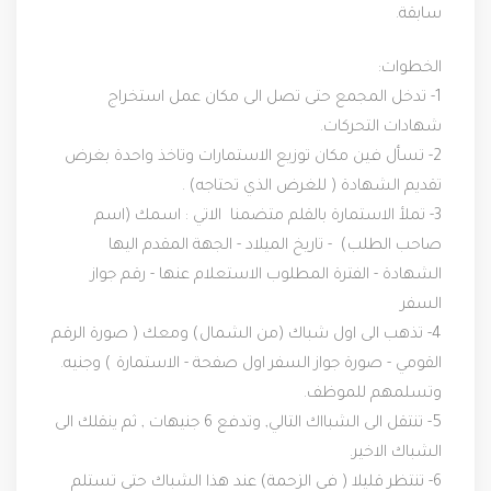
سابقة.
الخطوات:
1- تدخل المجمع حتى تصل الى مكان عمل استخراج
شهادات التحركات.
2- تسأل فين مكان توزيع الاستمارات وتاخذ واحدة بغرض
تقديم الشهادة ( للغرض الذي تحتاجه) .
3- تملأ الاستمارة بالقلم متضمنا الاتي : اسمك (اسم
صاحب الطلب) - تاريخ الميلاد - الجهة المقدم اليها
الشهادة - الفترة المطلوب الاستعلام عنها - رقم جواز
السفر
4- تذهب الى اول شباك (من الشمال) ومعك ( صورة الرقم
القومي - صورة جواز السفر اول صفحة - الاستمارة ) وجنيه.
وتسلمهم للموظف.
5- تنتقل الى الشبااك التالي, وتدفع 6 جنيهات , ثم ينقلك الى
الشباك الاخير.
6- تنتظر قليلا ( في الزحمة) عند هذا الشباك حتى تستلم