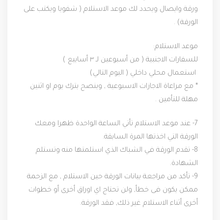
ورقة وايصال ويحدد لك موعد الاستلام ( شفويا ويكتب على
الورقة) .
موعد الاستلام:
للسفارات الاجنبية ( من أسبوعين لـ ٣ أسابيع )
استعمال محلي داخلي ( اليوم التالي)
* مع مراعاة الاجازات الاسبوعية , وينصح بترك يوم او اثنين
مهلة للتأمين .
7- عند موعد الاستلام تأتي الساعة الواحدة ظهرا ومعك
الورقة التي اخذتها المرة السابقة.
8- تقدم الورقة في الشباك الذي استلمتها منه وتستلم
الشهادة.
9- تأكد من مراجعة بيانات الورقة حين الاستلام , مع الزحمة
ممكن يكون فى خطأ, ولن تحتاج اي اوراق أخرى أو خطوات
أخرى أثناء الاستلام غير ذلك, فقد الورقة.